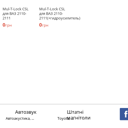
Mul-T-Lock CSL
Mul-T-Lock CSL
для ВАЗ 2110-
для ВАЗ 2110-
2111
2111(+гидроусилитель)
0
0
грн
грн
Автозвук
Штатні
магнітоли
Автоакустика, ...
Toyota, ...