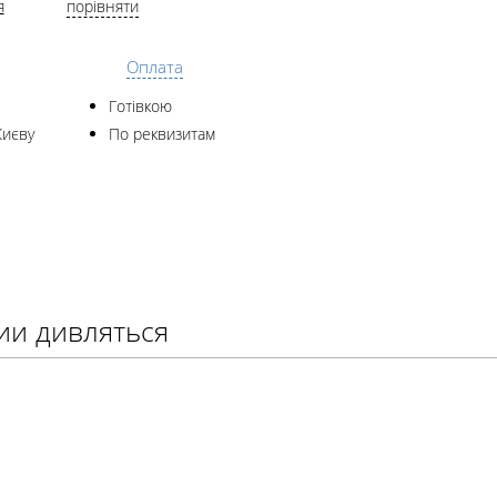
я
порівняти
Оплата
Готівкою
Києву
По реквизитам
рии дивляться