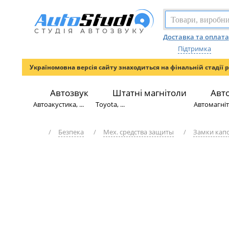
Доставка та оплата
Підтримка
Україномовна версія сайту знаходиться на фінальній стадії 
Автозвук
Штатні магнітоли
Авт
Автоакустика, ...
Toyota, ...
Автомагніто
/
Безпека
/
Мех. средства защиты
/
Замки кап