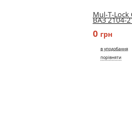
Mul-T-Lock 
ВАЗ 2104-2
0
грн
в уподобання
порівняти