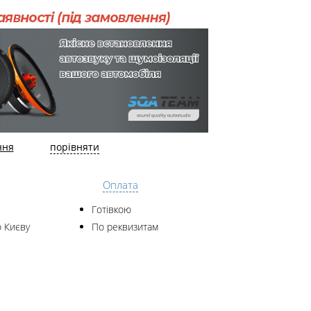
ння
порівняти
Оплата
Готівкою
 Києву
По реквизитам