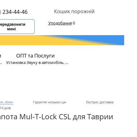
)
234-44-46
Кошик порожній
Уподобання
0
ередзвонити
мені
и
ОПТ та Послуги
.
Установка Звуку в автомобіль, ...
я, обмін
Гарантія низьких цін
Експрес доставка
14 днів
пота Mul-T-Lock CSL для Таврии