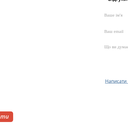
Написати с
ати