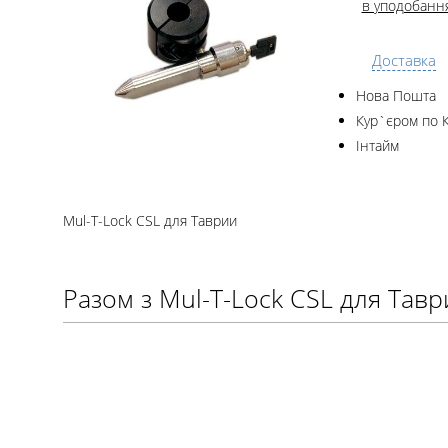
в уподобанн
Доставка
Нова Пошта
Кур`єром по 
Інтайм
Mul-T-Lock CSL для Таврии
Разом з Mul-T-Lock CSL для Тав