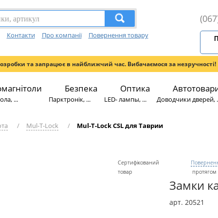
(067
Контакти
Про компанії
Повернення товару
П
розробки та запрацює в найближчий час. Вибачаємося за незручності!
омагнітоли
Безпека
Оптика
Автотовар
ла, ...
Парктронік, ...
LED- лампы, ...
Доводчики дверей, ..
ота
/
Mul-T-Lock
/
Mul-T-Lock CSL для Таврии
Сертифікований
Поверненн
товар
протягом 
Замки ка
арт. 20521