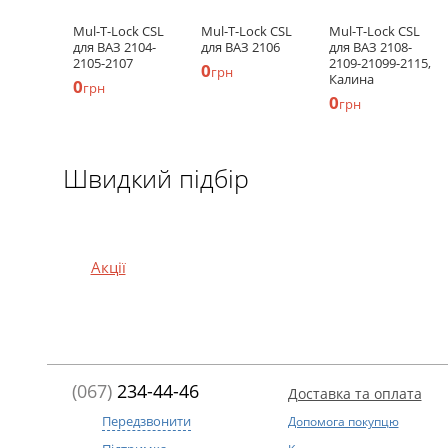
Mul-T-Lock CSL
Mul-T-Lock CSL
Mul-T-Lock CSL
для ВАЗ 2104-
для ВАЗ 2106
для ВАЗ 2108-
2105-2107
2109-21099-2115,
0
грн
Калина
0
грн
0
грн
Швидкий підбір
Акції
(067)
234-44-46
Доставка та оплата
Передзвонити
Допомога покупцю