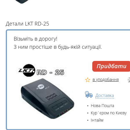
Детали LKT RD-25
Візьміть в дорогу!
З ним простіше в будь-якій ситуації.
Придбати
в уподобання
Доставка
Нова Пошта
Кур`єром по Києву
Інтайм