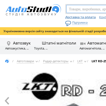
Доставка та оплата
Конт
Підтримка
Україномовна версія сайту знаходиться на фінальній стадії розроб
Автозвук
Штатні магнітоли
Автомагн
Автоакустика, ...
Toyota, ...
Автомагнітола, ...
/
Автотовари
/
Радар-детекторы
/
LKT
/
LKT RD-2