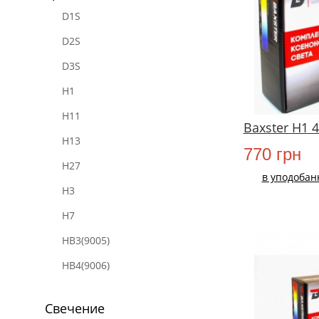
D1S
D2S
D3S
H1
H11
Baxster H1 
H13
770 грн
H27
в уподобан
H3
H7
HB3(9005)
HB4(9006)
Свечение