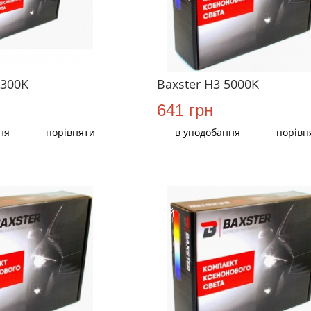
4300K
Baxster H3 5000K
641 грн
ня
порівняти
в уподобання
порівн
НОВИЙ