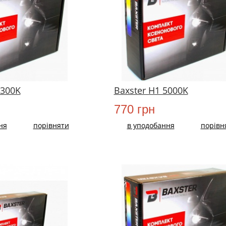
4300K
Baxster H1 5000K
770 грн
ня
порівняти
в уподобання
порівн
НОВИЙ