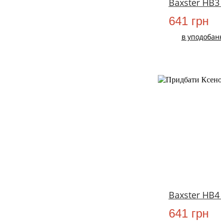
Baxster HB3
641 грн
в уподобан
НОВИЙ
Baxster HB4
641 грн