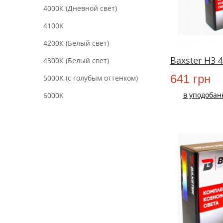
4000К (Дневной свет)
4100K
4200К (Белый свет)
Baxster H3 
4300К (Белый свет)
641 грн
5000К (с голубым оттенком)
в уподобан
6000K