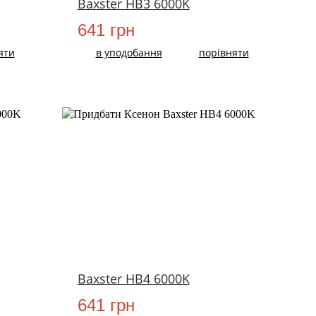
Baxster HB3 6000K
641 грн
яти
в уподобання
порівняти
НОВИЙ
Baxster HB4 6000K
641 грн