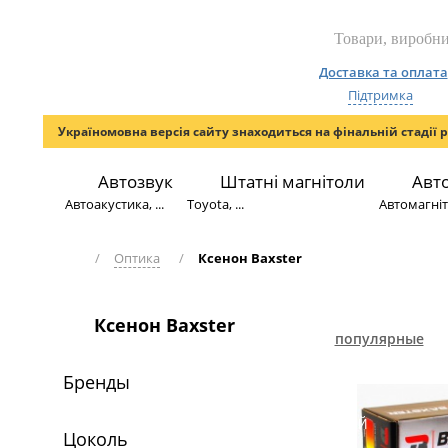
Доставка та оплата
Підтримка
Україномовна версія сайту знаходиться на фінальній стадії 
Автозвук
Штатні магнітоли
Авт
Автоакустика, ...
Toyota, ...
Автомагніто
/
Оптика
/
Ксенон Baxster
Ксенон Baxster
популярные
Бренды
НОВИЙ
Цоколь