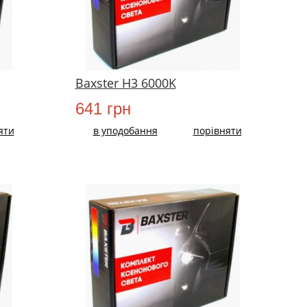
Baxster H3 6000K
641 грн
яти
в уподобання
порівняти