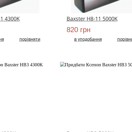
11 4300K
Baxster H8-11 5000K
820 грн
ня
порівняти
в уподобання
порівн