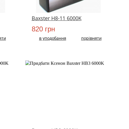
Baxster H8-11 6000K
820 грн
яти
в уподобання
порівняти