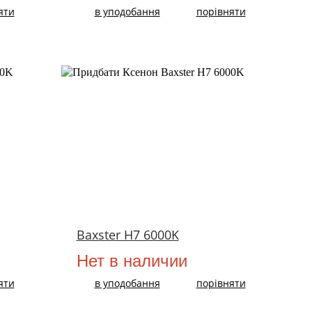
яти
в уподобання
порівняти
Baxster H7 6000K
Нет в наличии
яти
в уподобання
порівняти