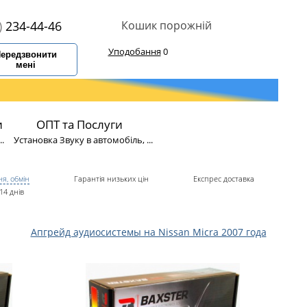
)
234-44-46
Кошик порожній
Уподобання
0
ередзвонити
мені
и
ОПТ та Послуги
.
Установка Звуку в автомобіль, ...
я, обмін
Гарантія низьких цін
Експрес доставка
14 днів
Апгрейд аудиосистемы на Nissan Micra 2007 года