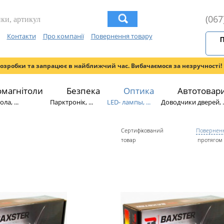
(067
Контакти
Про компанії
Повернення товару
П
розробки та запрацює в найближчий час. Вибачаємося за незручності!
омагнітоли
Безпека
Оптика
Автотовар
ла, ...
Парктронік, ...
LED- лампы, ...
Доводчики дверей, ..
Сертифікований
Поверненн
товар
протягом 