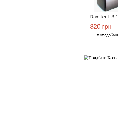
Baxster H8-
820 грн
в уподобан
НОВИЙ