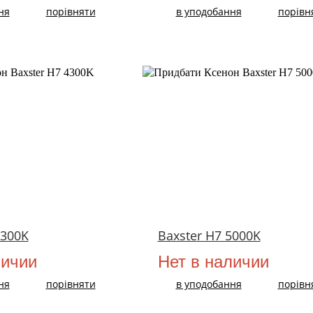
ня
порівняти
в уподобання
порівн
ХIТ!
4300K
Baxster H7 5000K
личии
Нет в наличии
ня
порівняти
в уподобання
порівн