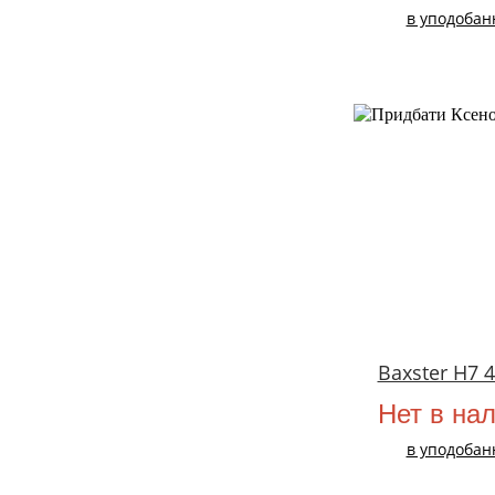
в уподобан
Baxster H7 
Нет в на
в уподобан