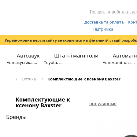
Доставка та оплата
Конт
Підтримка
Україномовна версія сайту знаходиться на фінальній стадії розроб
Автозвук
Штатні магнітоли
Автомагн
Автоакустика, ...
Toyota, ...
Автомагнітола, ...
/
Оптика
/
Комплектующие к ксенону Baxster
Комплектующие к
популярные
ксенону Baxster
Бренды