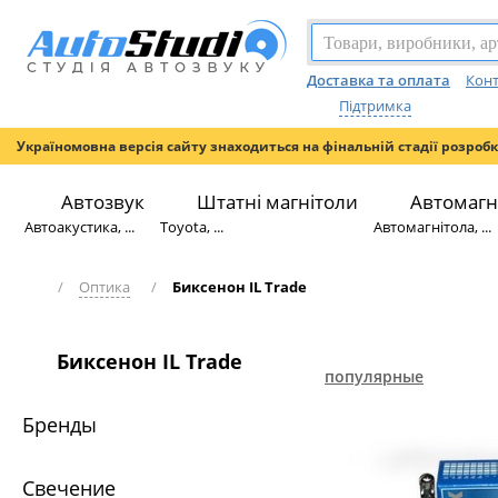
Доставка та оплата
Конт
Підтримка
Україномовна версія сайту знаходиться на фінальній стадії розроб
Автозвук
Штатні магнітоли
Автомагн
Автоакустика, ...
Toyota, ...
Автомагнітола, ...
/
Оптика
/
Биксенон IL Trade
Биксенон IL Trade
популярные
Бренды
Свечение