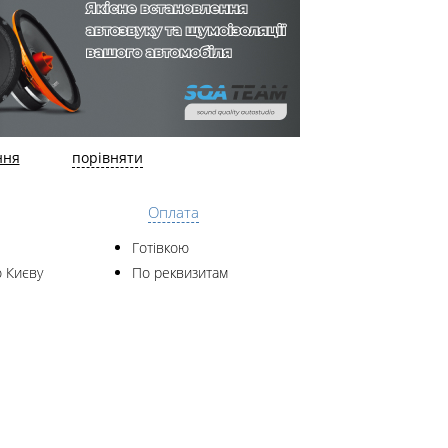
ння
порівняти
Оплата
Готівкою
 Києву
По реквизитам