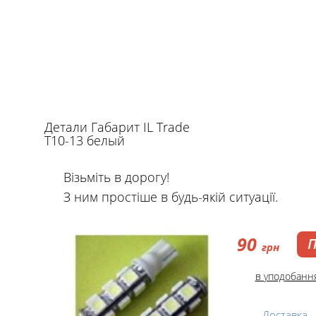
Детали Габарит IL Trade
T10-13 белый
Візьміть в дорогу!
З ним простіше в будь-якій ситуації.
90
грн
в уподобанн
Доставка