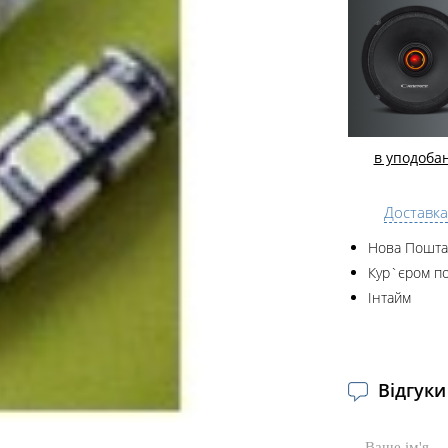
в уподоба
Доставка
Нова Пошта
Кур`єром по
Інтайм
Відгуки