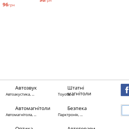
грн
96
грн
Автозвук
Штатні
магнітоли
Автоакустика, ...
Toyota, ...
Автомагнітоли
Безпека
Автомагнітола, ...
Парктронік, ...
Оптика
Автотовари