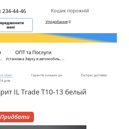
)
234-44-46
Кошик порожній
Уподобання
0
ередзвонити
мені
и
ОПТ та Послуги
.
Установка Звуку в автомобіль, ...
я, обмін
Гарантія низьких цін
Експрес доставка
14 днів
рит IL Trade T10-13 белый
Придбати