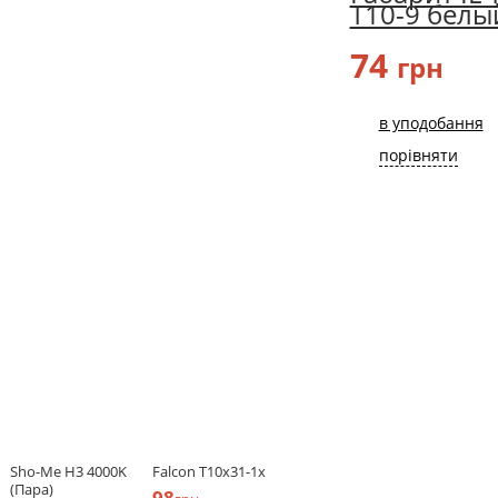
T10-9 белы
74
грн
в уподобання
порівняти
Sho-Me H3 4000K
Falcon T10x31-1x
(Пара)
98