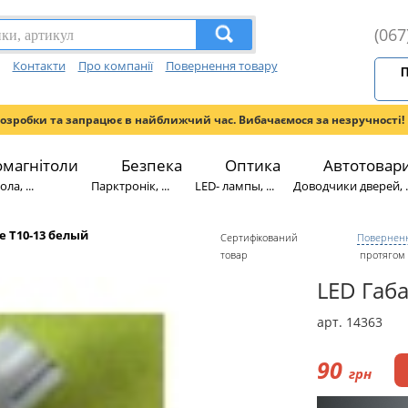
(067
Контакти
Про компанії
Повернення товару
П
розробки та запрацює в найближчий час. Вибачаємося за незручності!
омагнітоли
Безпека
Оптика
Автотовар
ла, ...
Парктронік, ...
LED- лампы, ...
Доводчики дверей, ..
e T10-13 белый
Сертифікований
Поверненн
товар
протягом 
LED Габа
арт. 14363
90
грн