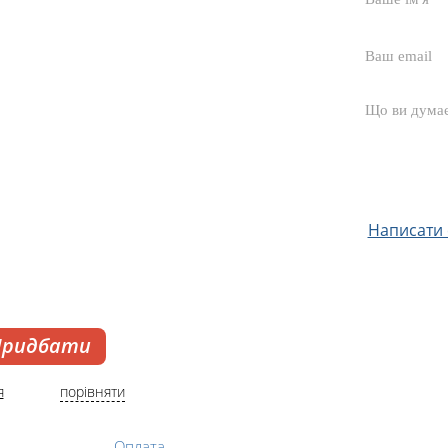
Написати с
Придбати
я
порівняти
Оплата