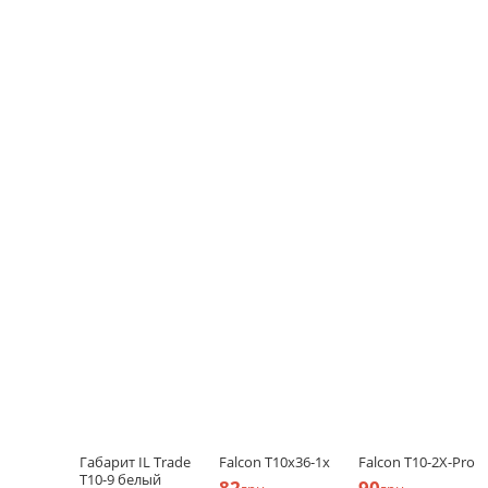
Габарит IL Trade
Falcon T10x36-1x
Falcon T10-2X-Pro
T10-9 белый
82
90