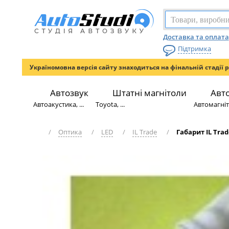
Доставка та оплата
Підтримка
Україномовна версія сайту знаходиться на фінальній стадії 
Автозвук
Штатні магнітоли
Авт
Автоакустика, ...
Toyota, ...
Автомагніто
/
Оптика
/
LED
/
IL Trade
/
Габарит IL Trad