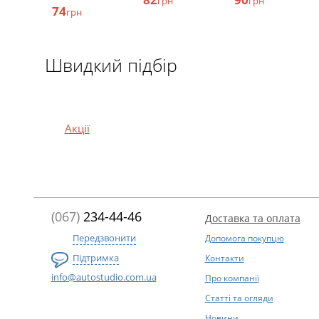
грн
грн
74
грн
Швидкий підбір
Акції
(067)
234-44-46
Доставка та оплата
Передзвонити
Допомога покупцю
Підтримка
Контакти
info@autostudio.com.ua
Про компанії
Статті та огляди
Новини