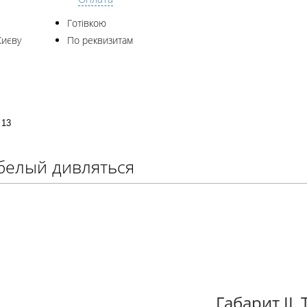
Готівкою
Києву
По реквизитам
 13
 белый дивляться
Габарит IL 