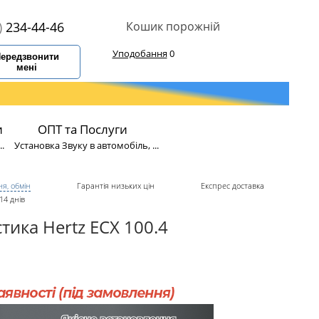
)
234-44-46
Кошик порожній
Уподобання
0
ередзвонити
мені
и
ОПТ та Послуги
.
Установка Звуку в автомобіль, ...
я, обмін
Гарантія низьких цін
Експрес доставка
14 днів
тика Hertz ECX 100.4