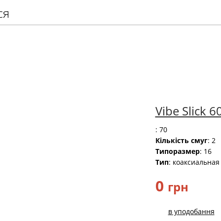
ся
Vibe Slick 6
: 70
Кількість смуг
: 2
Типоразмер
: 16
Тип
: коаксиальная
0
грн
в уподобання