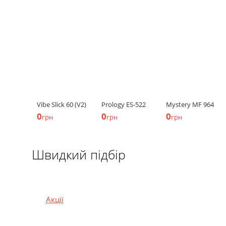
Vibe Slick 60 (V2)
Prology ES-522
Mystery MF 964
0
0
0
грн
грн
грн
Швидкий підбір
Акції