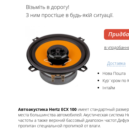
Візьміть в дорогу!
З ним простіше в будь-якій ситуації.
Придб
в уподобанн
Доставка
Нова Пошта
Кур`єром по 
Інтайм
Автоакустика Hertz ECX 100
имеет стандартный размер 
места большинства автомобилей. Акустическая система H
частоты а также верхний бассовый диапозон частот.Дифу
пропитан специальной пропиткой от влаги.