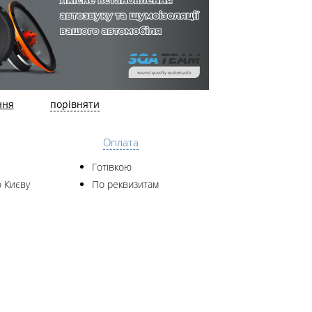
ння
порівняти
Оплата
Готівкою
 Києву
По реквизитам