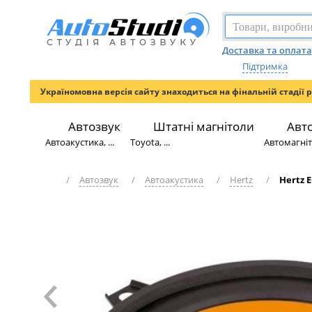
Доставка та оплата
Підтримка
Україномовна версія сайту знаходиться на фінальній стадії 
Автозвук
Штатні магнітоли
Авт
Автоакустика, ...
Toyota, ...
Автомагніто
/
Автозвук
/
Автоакустика
/
Hertz
/
Hertz E