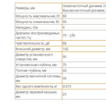
Низкочастотный динамик 
Размеры, мм
Высокочастотный динамик
Мощность максимальная, Вт
80
Мощность номинальная, Вт
40
Импеданс, Ом
4
Диапазон воспроизводимых
70 - 23k
частот, Гц
Чувствительность, дБ
88
Внешний диаметр, мм
102
Диаметр установочного
95
отверстия, мм
Установочная глубина, мм
75
Полная глубина, мм
60
Диаметр магнитной системы,
46
мм
Вес одного компонента, кг
0.573
Диаметр звуковой катушки,
25
мм