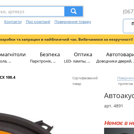
(067
Контакти
Про компанії
Повернення товару
П
розробки та запрацює в найближчий час. Вибачаємося за незручності!
омагнітоли
Безпека
Оптика
Автотовар
ла, ...
Парктронік, ...
LED- лампы, ...
Доводчики дверей, ..
CX 100.4
Сертифікований
Поверненн
товар
протягом 
Автоакус
арт. 4891