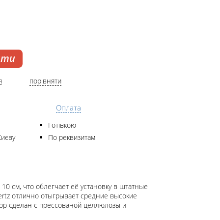
ати
я
порівняти
Оплата
Готівкою
Києву
По реквизитам
10 cм, что облегчает её установку в штатные
ertz отлично отыгрывает средние высокие
зор сделан с прессованой целлюлозы и