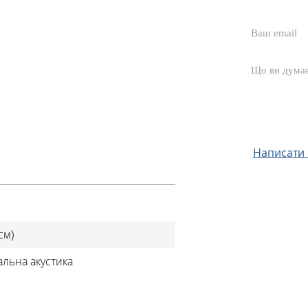
Написати с
см)
альна акустика