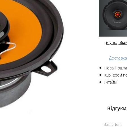
в уподоба
Доставка
Нова Пошта
Кур`єром по
Інтайм
Відгуки