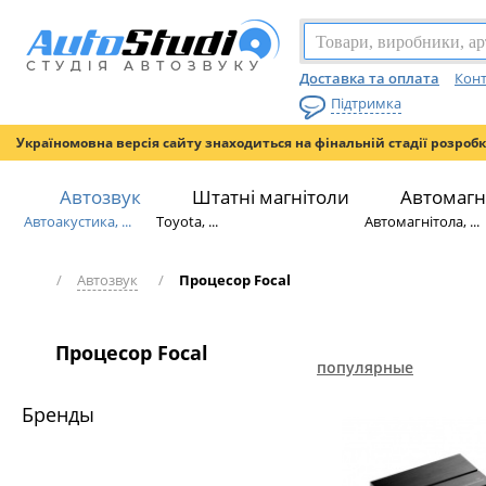
Доставка та оплата
Конт
Підтримка
Україномовна версія сайту знаходиться на фінальній стадії розроб
Автозвук
Штатні магнітоли
Автомагн
Автоакустика, ...
Toyota, ...
Автомагнітола, ...
/
Автозвук
/
Процесор Focal
Процесор Focal
популярные
Бренды
НОВИЙ