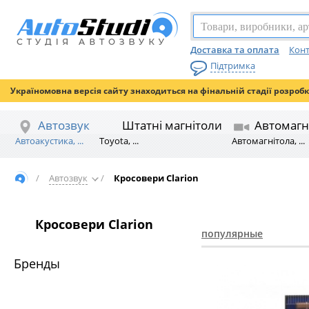
Доставка та оплата
Конт
Підтримка
Україномовна версія сайту знаходиться на фінальній стадії розроб
Автозвук
Штатні магнітоли
Автомагн
Автоакустика, ...
Toyota, ...
Автомагнітола, ...
/
Автозвук
/
Кросовери Clarion
Кросовери Clarion
популярные
Бренды