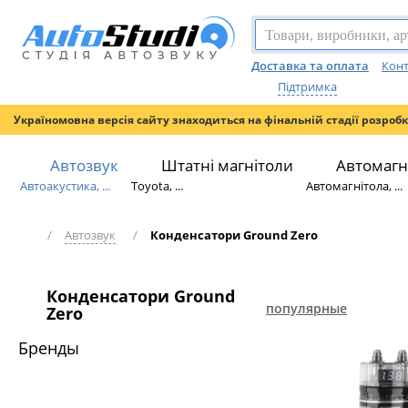
Доставка та оплата
Конт
Підтримка
Україномовна версія сайту знаходиться на фінальній стадії розроб
Автозвук
Штатні магнітоли
Автомагн
Автоакустика, ...
Toyota, ...
Автомагнітола, ...
/
Автозвук
/
Конденсатори Ground Zero
Конденсатори Ground
популярные
Zero
Бренды
НОВИЙ