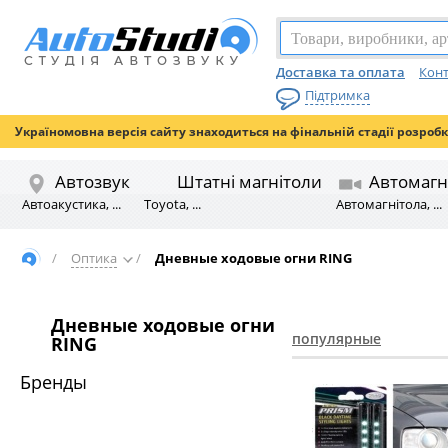
Доставка та оплата
Конт
Підтримка
Україномовна версія сайту знаходиться на фінальній стадії розроб
Автозвук
Штатні магнітоли
Автомагн
Автоакустика, ...
Toyota, ...
Автомагнітола, ...
/
Оптика
/
Дневные ходовые огни RING
Дневные ходовые огни
популярные
RING
Бренды