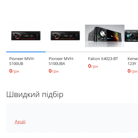
Pioneer MVH-
Pioneer MVH-
Falcon X4023-BT
Kenw
S100UB
S100UBA
123Y
0
грн
0
0
0
грн
грн
грн
Швидкий підбір
Акції