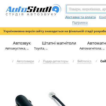
Доставка та оплата
Конт
Підтримка
Україномовна версія сайту знаходиться на фінальній стадії розроб
Автозвук
Штатні магнітоли
Автомагн
Автоакустика, ...
Toyota, ...
Автомагнітола, ...
/
Автотовари
/
Радар-детекторы
/
Beltronics
/
Coi