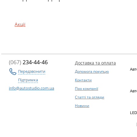
Акції
(067)
234-44-46
Доставка та оплата
Авт
Передзвонити
Допомога покупцю
Підтримка
Контакти
info@autostudio.com.ua
Про компанії
Авт
Статті та огляди
Новини
LED