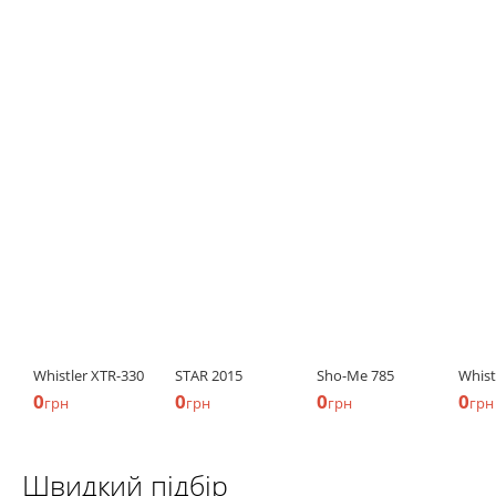
Whistler XTR-330
STAR 2015
Sho-Me 785
Whist
0
0
0
0
грн
грн
грн
грн
Швидкий підбір