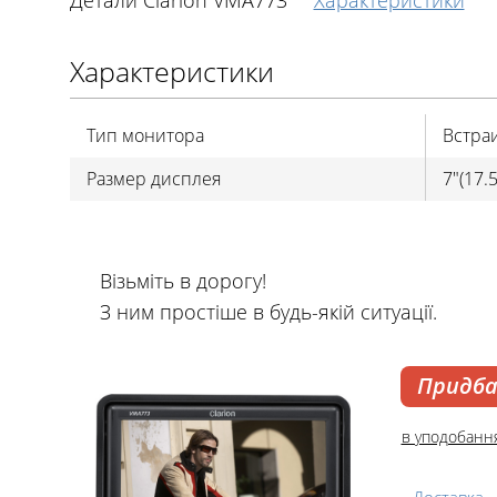
Детали Clarion VMA773
Характеристики
Характеристики
Тип монитора
Встра
Размер дисплея
7"(17.
Візьміть в дорогу!
З ним простіше в будь-якій ситуації.
Придб
в уподобанн