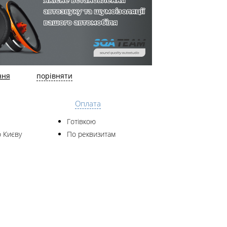
ння
порівняти
Оплата
Готівкою
 Києву
По реквизитам