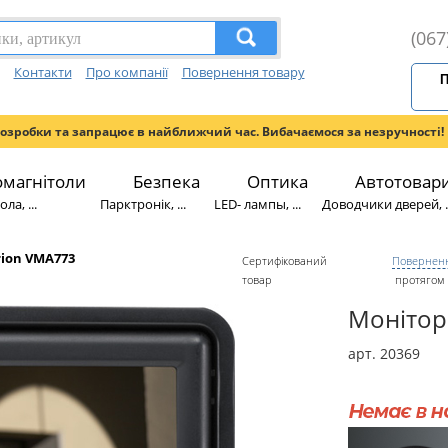
(067
Контакти
Про компанії
Повернення товару
П
розробки та запрацює в найближчий час. Вибачаємося за незручності!
омагнітоли
Безпека
Оптика
Автотовар
ла, ...
Парктронік, ...
LED- лампы, ...
Доводчики дверей, ..
rion VMA773
Сертифікований
Поверненн
товар
протягом 
Монітор
арт. 20369