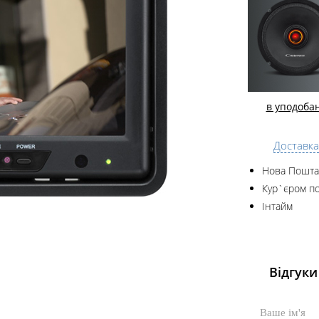
в уподоба
Доставка
Нова Пошта
Кур`єром по
Інтайм
Відгуки