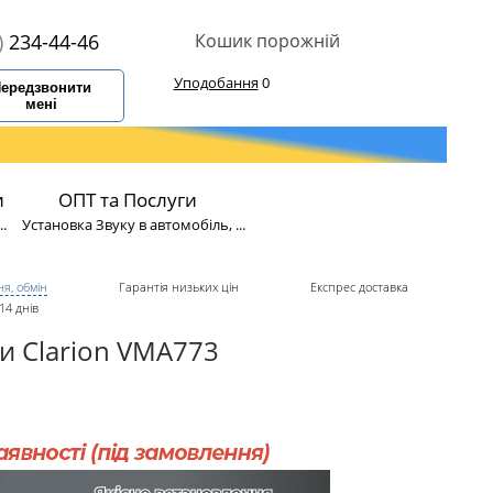
)
234-44-46
Кошик порожній
Уподобання
0
ередзвонити
мені
и
ОПТ та Послуги
.
Установка Звуку в автомобіль, ...
я, обмін
Гарантія низьких цін
Експрес доставка
14 днів
и Clarion VMA773