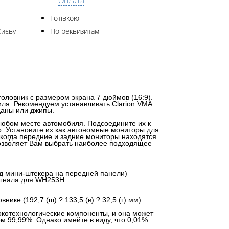
Оплата
Готівкою
Києву
По реквизитам
оловник с размером экрана 7 дюймов (16:9).
ля. Рекомендуем устанавливать Clarion VMA
даны или джипы.
любом месте автомобиля. Подсоедините их к
о. Установите их как автономные мониторы для
, когда передние и задние мониторы находятся
позволяет Вам выбрать наиболее подходящее
од мини-штекера на передней панели)
игнала для WH253H
ике (192,7 (ш) ? 133,5 (в) ? 32,5 (г) мм)
котехнологические компоненты, и она может
 99,99%. Однако имейте в виду, что 0,01%