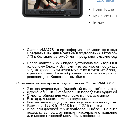
Доставка
Нова Пошта
Кур`єром по 
Інтайм
Clarion VMA773 - широкоформатный монитор в подг
Предназначен для монтажа в подголовник автомоби
773 в большие автомобили - представительские се
Наслаждайтесь DVD видео, установив мониторы в 
головному блоку и Вы получите великолепное виде
задних кресел, или используйте их в системе 2 зон
в разных зонах. Разнообразная линия мониторов 
решение для Вашего автомобиля.
Описание мониторов в подголовник Clrion VMA 773:
2 входа аудио/видео (линейный выход кабеля и вх
Двухканальный инфракрасный передатчик аудио с
С кронштейном для установке на подголовнике
Выход для мини-штекера наушников
Компактный корпус для лёгкой установки на подголовн
Размеры: 177,8 (г) ? 118,5 (в) ? 27,5 (ш) мм
В панели дисплея ЖК использованы новейшие высо
похвастаться эффективным пиксельным отношением
или менее пикселей могут быть дефектны.