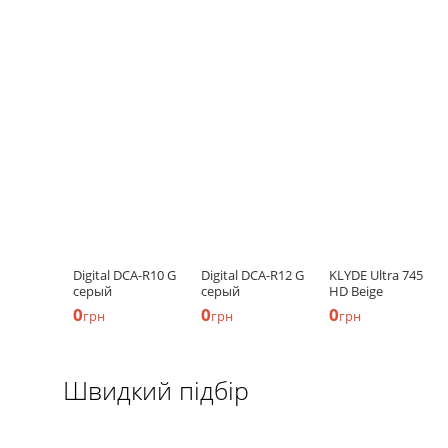
Digital DCA-R10 G
Digital DCA-R12 G
KLYDE Ultra 745
серый
серый
HD Beige
0
0
0
грн
грн
грн
Швидкий підбір