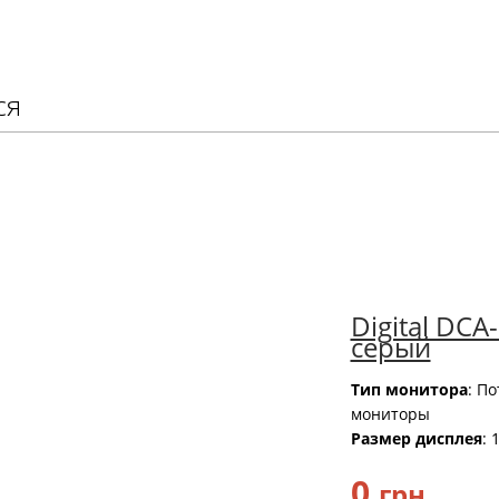
ся
Digital DCA
серый
Тип монитора
: П
мониторы
Размер дисплея
: 
0
грн