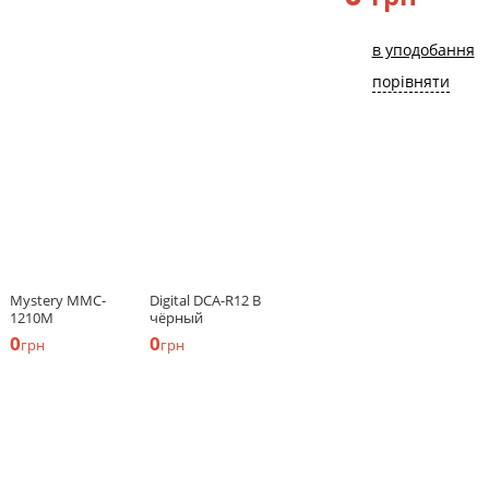
в уподобання
порівняти
Mystery MMC-
Digital DCA-R12 B
1210М
чёрный
0
0
грн
грн