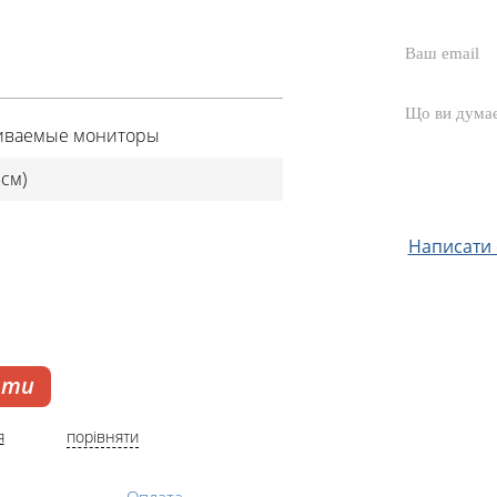
иваемые мониторы
5cм)
Написати с
ати
я
порівняти