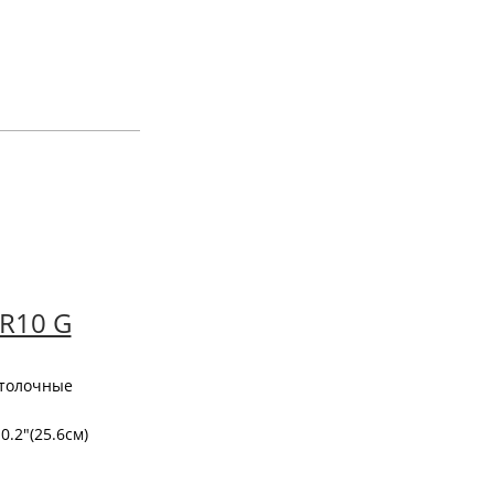
-R10 G
отолочные
10.2"(25.6см)