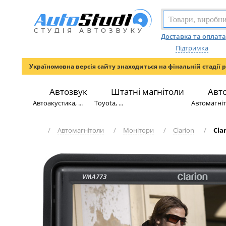
Доставка та оплата
Підтримка
Україномовна версія сайту знаходиться на фінальній стадії 
Автозвук
Штатні магнітоли
Авт
Автоакустика, ...
Toyota, ...
Автомагніто
/
Автомагнітоли
/
Монітори
/
Clarion
/
Cla