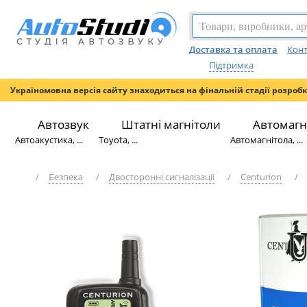
Доставка та оплата
Конт
Підтримка
Україномовна версія сайту знаходиться на фінальній стадії розроб
Автозвук
Штатні магнітоли
Автомагн
Автоакустика, ...
Toyota, ...
Автомагнітола, ...
/
Безпека
/
Двосторонні сигналізації
/
Centurion
/