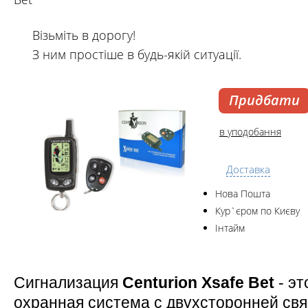
Візьміть в дорогу!
З ним простіше в будь-якій ситуації.
Придбати
в уподобання
Доставка
Нова Пошта
Кур`єром по Києву
Інтайм
Сигнализация
Centurion Xsafe Bet
- эт
охранная система с двухсторонней св