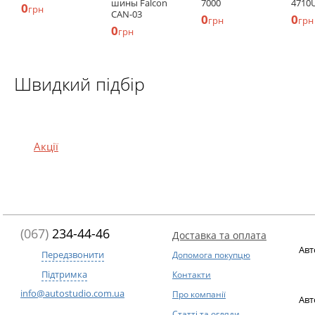
шины Falcon
7000
4710
0
грн
CAN-03
0
0
грн
грн
0
грн
Швидкий підбір
Акції
(067)
234-44-46
Доставка та оплата
Авт
Передзвонити
Допомога покупцю
Підтримка
Контакти
info@autostudio.com.ua
Про компанії
Авт
Статті та огляди