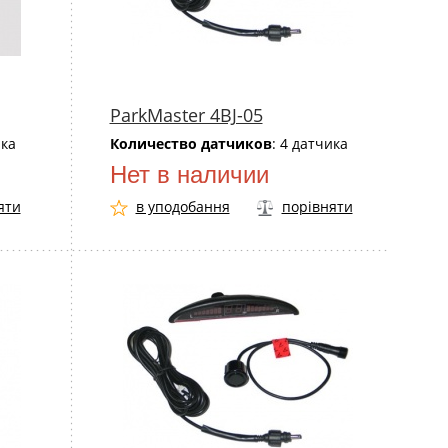
ParkMaster 4BJ-05
ика
Количество датчиков
: 4 датчика
Нет в наличии
яти
в уподобання
порівняти