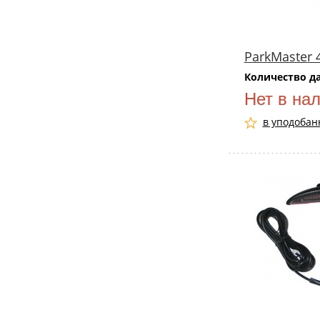
ParkMaster 
Количество д
Нет в на
в уподобан