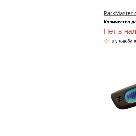
ParkMaster 
Количество д
Нет в на
в уподобан