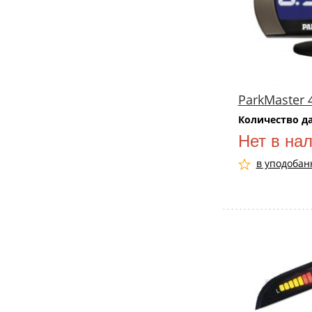
ParkMaster 
Количество д
Нет в на
в уподобан