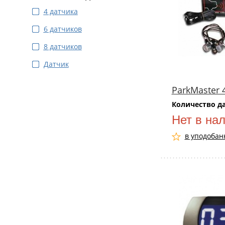
4 датчика
6 датчиков
8 датчиков
Датчик
ParkMaster 
Количество д
Нет в на
в уподобан