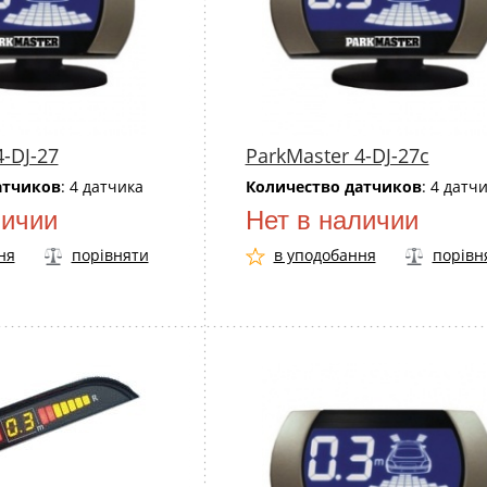
4-DJ-27
ParkMaster 4-DJ-27c
атчиков
: 4 датчика
Количество датчиков
: 4 датч
личии
Нет в наличии
ня
порівняти
в уподобання
порівн