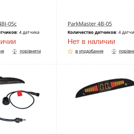
4BJ-05c
ParkMaster 4B-05
атчиков
: 4 датчика
Количество датчиков
: 4 датч
личии
Нет в наличии
ня
порівняти
в уподобання
порівн