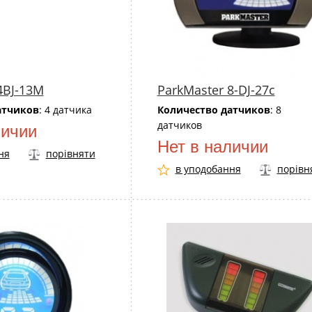
4BJ-13M
ParkMaster 8-DJ-27c
атчиков
: 4 датчика
Количество датчиков
: 8
датчиков
личии
Нет в наличии
ня
порівняти
в уподобання
порівн