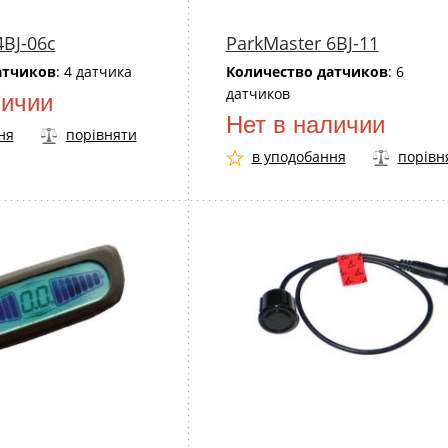
4BJ-06c
ParkMaster 6BJ-11
атчиков
: 4 датчика
Количество датчиков
: 6
датчиков
личии
Нет в наличии
ня
порівняти
в уподобання
порівн