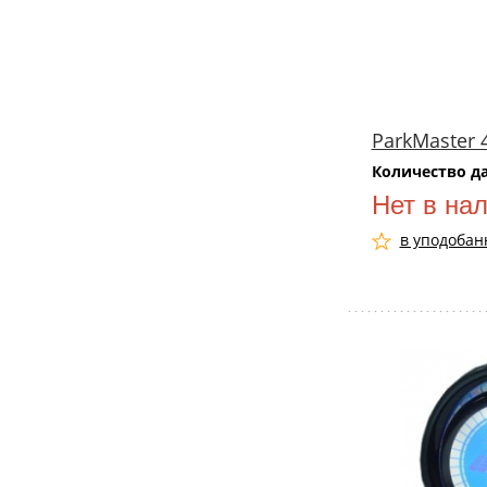
ParkMaster 
Количество д
Нет в на
в уподобан