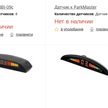
8BJ-09с
Датчик к ParkMaster
атчиков
: 8
Количество датчиков
: Датчик
Нет в наличии
личии
в уподобання
порівн
ня
порівняти