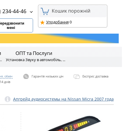
)
234-44-46
Кошик порожній
Уподобання
0
ередзвонити
мені
и
ОПТ та Послуги
.
Установка Звуку в автомобіль, ...
я, обмін
Гарантія низьких цін
Експрес доставка
14 днів
Апгрейд аудиосистемы на Nissan Micra 2007 года