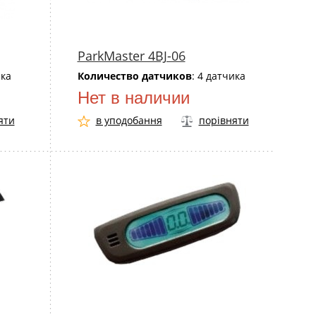
ParkMaster 4BJ-06
ика
Количество датчиков
: 4 датчика
Нет в наличии
яти
в уподобання
порівняти