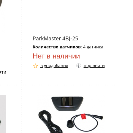
ParkMaster 4BJ-25
Количество датчиков
: 4 датчика
Нет в наличии
в уподобання
порівняти
яти