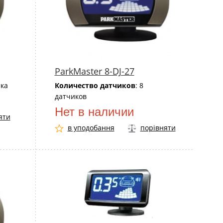
ParkMaster 8-DJ-27
ика
Количество датчиков
: 8
датчиков
Нет в наличии
яти
в уподобання
порівняти