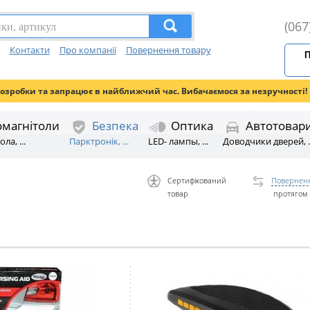
(067
Контакти
Про компанії
Повернення товару
П
розробки та запрацює в найближчий час. Вибачаємося за незручності!
омагнітоли
Безпека
Оптика
Автотовар
ла, ...
Парктронік, ...
LED- лампы, ...
Доводчики дверей, ..
Сертифікований
Поверненн
товар
протягом 