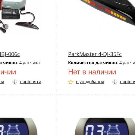
4BJ-006с
ParkMaster 4-DJ-35Fc
атчиков
: 4 датчика
Количество датчиков
: 4 датч
личии
Нет в наличии
ня
порівняти
в уподобання
порівн