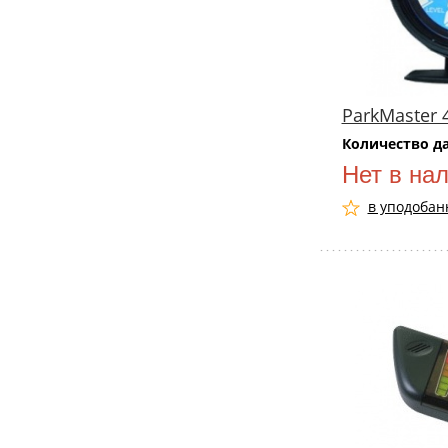
ParkMaster 
Количество д
Нет в на
в уподобан