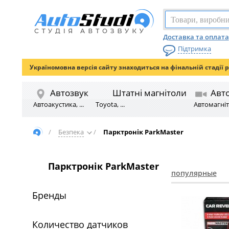
Доставка та оплата
Підтримка
Україномовна версія сайту знаходиться на фінальній стадії 
Автозвук
Штатні магнітоли
Авт
Автоакустика, ...
Toyota, ...
Автомагніто
/
Безпека
/
Парктронік ParkMaster
Парктронік ParkMaster
популярные
Бренды
Количество датчиков