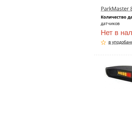
ParkMaster 
Количество д
датчиков
Нет в на
в уподобан