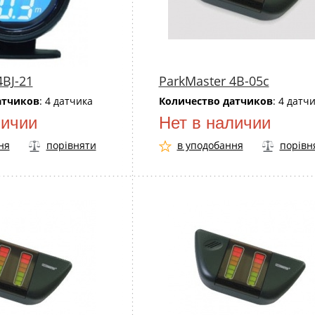
4BJ-21
ParkMaster 4B-05c
атчиков
: 4 датчика
Количество датчиков
: 4 датч
личии
Нет в наличии
ня
порівняти
в уподобання
порівн