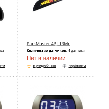
ParkMaster 4BJ-13Mс
ика
Количество датчиков
: 4 датчика
Нет в наличии
яти
в уподобання
порівняти