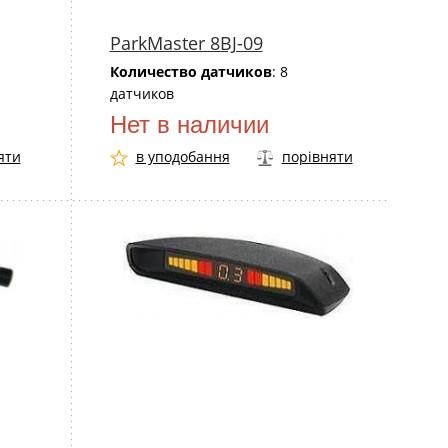
ParkMaster 8BJ-09
Количество датчиков
: 8
датчиков
Нет в наличии
яти
в уподобання
порівняти