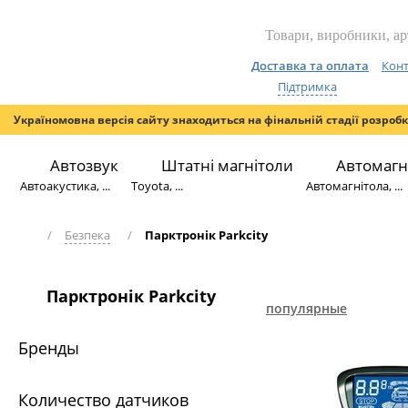
Доставка та оплата
Конт
Підтримка
Україномовна версія сайту знаходиться на фінальній стадії розроб
Автозвук
Штатні магнітоли
Автомагн
Автоакустика, ...
Toyota, ...
Автомагнітола, ...
/
Безпека
/
Парктронік Parkcity
Парктронік Parkcity
популярные
Бренды
Количество датчиков