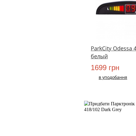
ParkCity Odessa 
белый
1699 грн
в уподобання