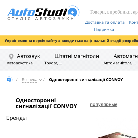
Доставка та оплата
Конт
Підтримка
Україномовна версія сайту знаходиться на фінальній стадії розроб
Автозвук
Штатні магнітоли
Автомагн
Автоакустика, ...
Toyota, ...
Автомагнітола, ...
/
Безпека
/
Односторонні сигналізації CONVOY
Односторонні
популярные
сигналізації CONVOY
Бренды