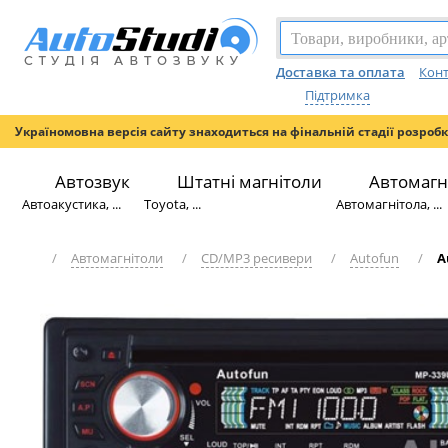
Доставка та оплата
Конт
Підтримка
Україномовна версія сайту знаходиться на фінальній стадії розроб
Автозвук
Штатні магнітоли
Автомагн
Автоакустика, ...
Toyota, ...
Автомагнітола, ...
/
Автомагнітоли
/
CD/MP3 ресивери
/
Autofun
/
A