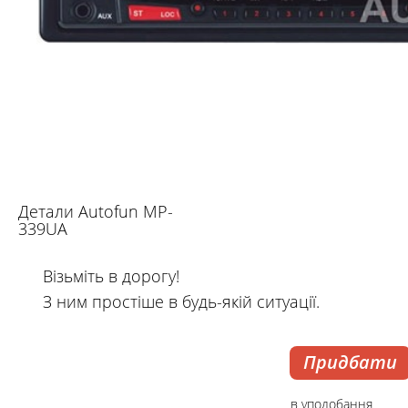
Детали Autofun MP-
339UA
Візьміть в дорогу!
З ним простіше в будь-якій ситуації.
Придбати
в уподобання