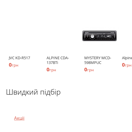
JVC KD-R517
ALPINE CDA-
MYSTERY MCD-
Alpi
137BTi
598MPUС
0
0
грн
грн
0
0
грн
грн
Швидкий підбір
Акції