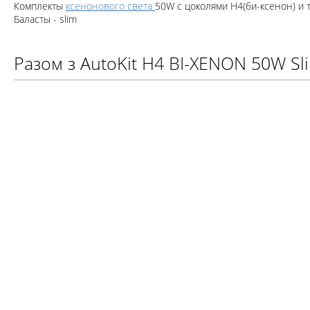
Комплекты
ксенонового света
50W с цоколями H4(би-ксенон) и
Баласты - slim
Разом з AutoKit H4 BI-XENON 50W Sl