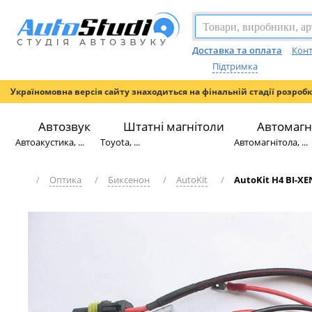
Доставка та оплата
Конт
Підтримка
Україномовна версія сайту знаходиться на фінальній стадії розроб
Автозвук
Штатні магнітоли
Автомагн
Автоакустика, ...
Toyota, ...
Автомагнітола, ...
/
Оптика
/
Биксенон
/
AutoKit
/
AutoKit H4 BI-X