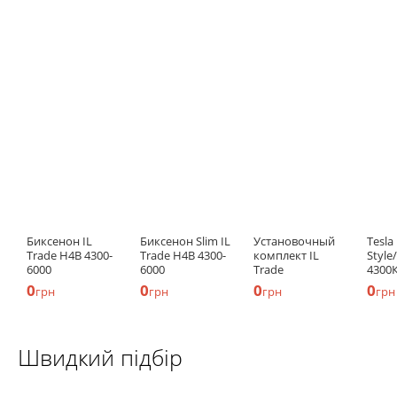
Биксенон IL
Биксенон Slim IL
Установочный
Tesla
Trade H4B 4300-
Trade H4B 4300-
комплект IL
Style
6000
6000
Trade
4300
0
0
0
0
грн
грн
грн
грн
Швидкий підбір