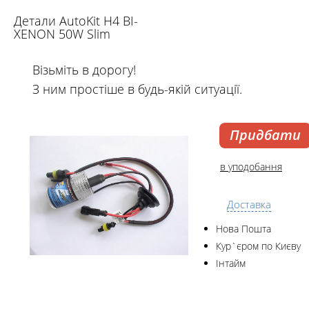
Детали AutoKit H4 BI-
XENON 50W Slim
Візьміть в дорогу!
З ним простіше в будь-якій ситуації.
Придбати
в уподобання
Доставка
Нова Пошта
Кур`єром по Києву
Інтайм