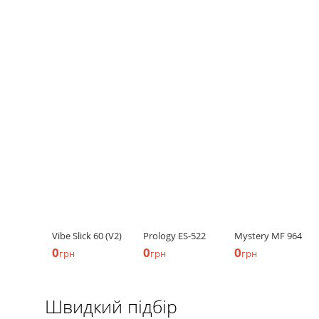
Vibe Slick 60 (V2)
Prology ES-522
Mystery MF 964
0
0
0
грн
грн
грн
Швидкий підбір