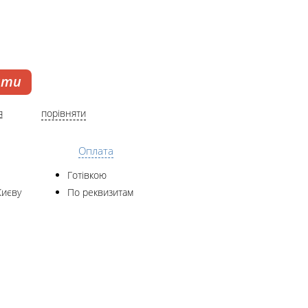
ати
я
порівняти
Оплата
Готівкою
Києву
По реквизитам