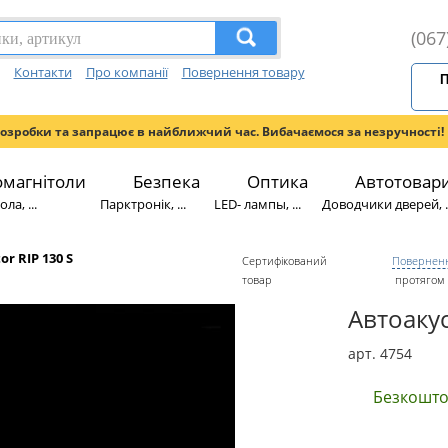
(067
Контакти
Про компанії
Повернення товару
П
розробки та запрацює в найближчий час. Вибачаємося за незручності!
омагнітоли
Безпека
Оптика
Автотовар
ла, ...
Парктронік, ...
LED- лампы, ...
Доводчики дверей, ..
or RIP 130 S
Сертифікований
Поверненн
товар
протягом 
Автоакус
арт. 4754
Безкошто