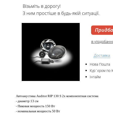
Візьміть в дорогу!
З ним простіше в будь-якій ситуації.
Придб
в уподобанн
Доставка
Нова Пошта
Кур`єром по 
Інтайм
Автоакустика Auditor RIP 130 S 2х компонентная система
- диаметр:13 см
- Пиковая мощность 150 Вт
- номинальная мощность 50 Вт