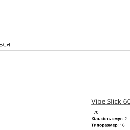
ься
Vibe Slick 6
: 70
Кількість смуг
: 2
Типоразмер
: 16