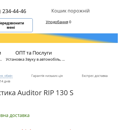
)
234-44-46
Кошик порожній
Уподобання
0
ередзвонити
мені
и
ОПТ та Послуги
.
Установка Звуку в автомобіль, ...
я, обмін
Гарантія низьких цін
Експрес доставка
14 днів
тика Auditor RIP 130 S
вна доставка