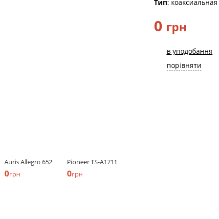
Тип
: коаксиальная
0
грн
в уподобання
порівняти
Auris Allegro 652
Pioneer TS-A1711
0
0
грн
грн