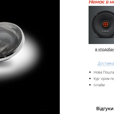
в уподоба
Доставка
Нова Пошта
Кур`єром по
Інтайм
Відгуки