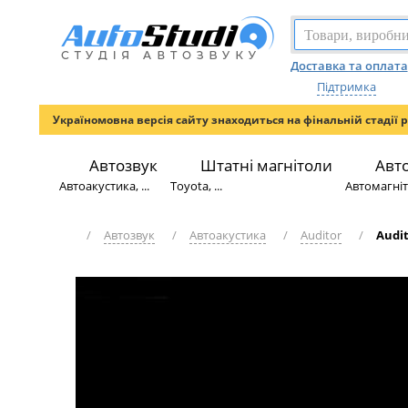
Доставка та оплата
Підтримка
Україномовна версія сайту знаходиться на фінальній стадії 
Автозвук
Штатні магнітоли
Авт
Автоакустика, ...
Toyota, ...
Автомагніто
/
Автозвук
/
Автоакустика
/
Auditor
/
Audit