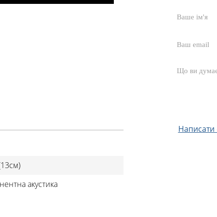
Написати с
(13см)
нентна акустика