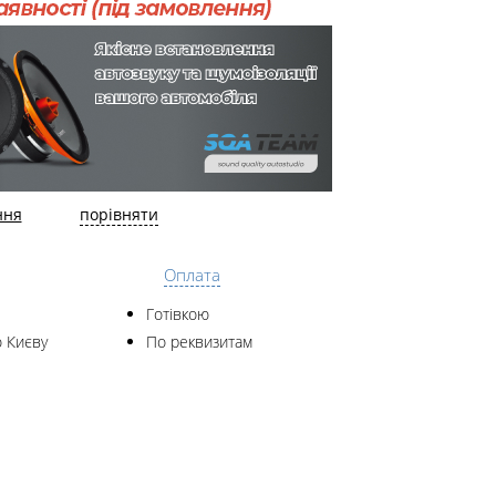
ння
порівняти
Оплата
Готівкою
 Києву
По реквизитам