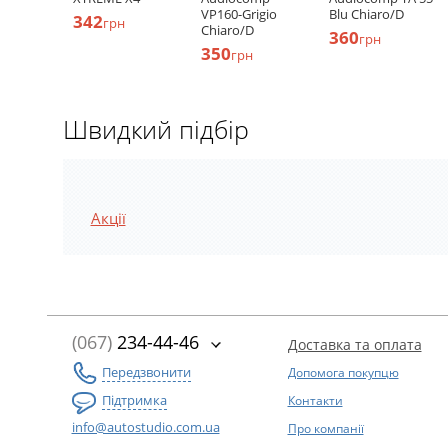
VP160-Grigio
Blu Chiaro/D
342
грн
Chiaro/D
360
грн
350
грн
Швидкий підбір
Акції
(067)
234-44-46
Доставка та оплата
Передзвонити
Допомога покупцю
Підтримка
Контакти
info@autostudio.com.ua
Про компанії