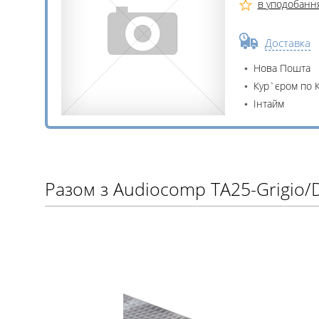
в уподобанн
Доставка
Нова Пошта
Кур`єром по 
Інтайм
Разом з Audiocomp TA25-Grigio/