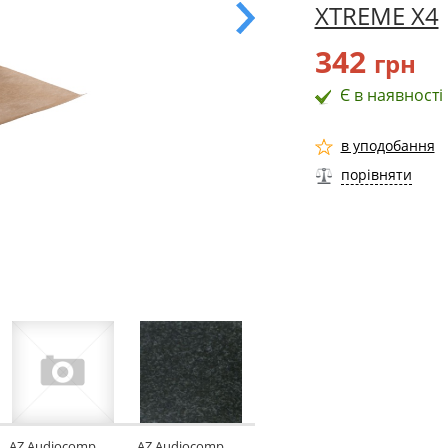
XTREME X4
342
грн
Є в наявності
в уподобання
порівняти
AZ Audiocomp
AZ Audiocomp