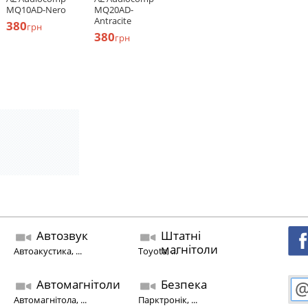
MQ10AD-Nero
MQ20AD-
Antracite
380
грн
380
грн
Автозвук
Штатні
магнітоли
Автоакустика, ...
Toyota, ...
Автомагнітоли
Безпека
Автомагнітола, ...
Парктронік, ...