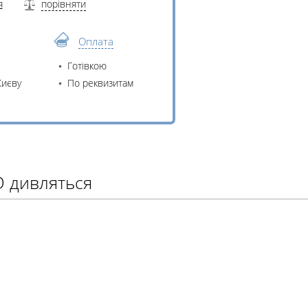
я
порівняти
Оплата
Готівкою
Києву
По реквизитам
D дивляться