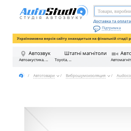
Доставка та оплата
Підтримка
Україномовна версія сайту знаходиться на фінальній стадії 
Автозвук
Штатні магнітоли
Авт
Автоакустика, ...
Toyota, ...
Автомагніто
/
Автотовари
/
Виброшумоизоляция
/
Audioc