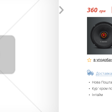
360
грн
в уподоба
Доставка
Нова Пошта
Кур`єром по
Інтайм