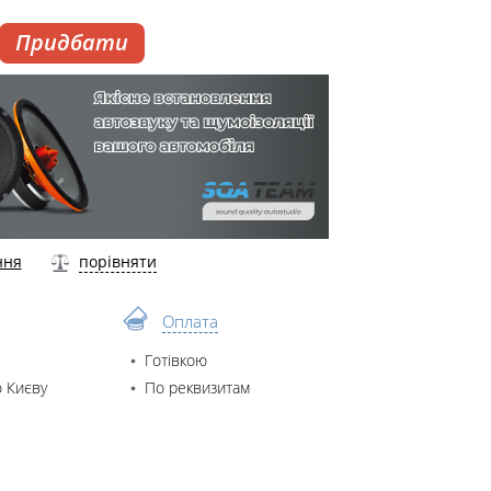
Придбати
ння
порівняти
Оплата
Готівкою
 Києву
По реквизитам