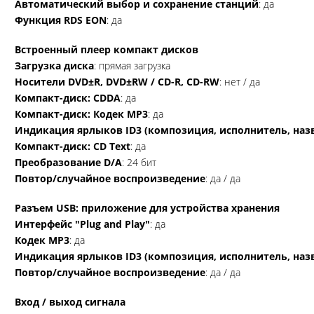
Автоматический выбор и сохранение станций
: да
Функция RDS EON
: да
Встроенный плеер компакт дисков
Загрузка диска
: прямая загрузка
Носители DVD±R, DVD±RW / CD-R, CD-RW
: нет / да
Компакт-диск: CDDA
: да
Компакт-диск: Кодек MP3
: да
Индикация ярлыков ID3 (композиция, исполнитель, наз
Компакт-диск: CD Text
: да
Преобразование D/A
: 24 бит
Повтор/случайное воспроизведение
: да / да
Разъем USB: приложение для устройства хранения
Интерфейс "Plug and Play"
: да
Кодек MP3
: да
Индикация ярлыков ID3 (композиция, исполнитель, наз
Повтор/случайное воспроизведение
: да / да
Вход / выход сигнала