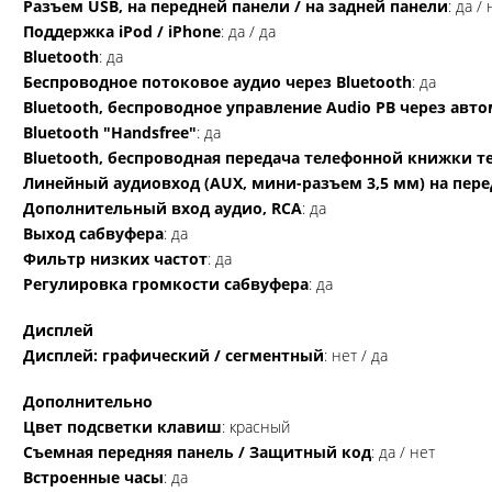
Разъем USB, на передней панели / на задней панели
: да /
Поддержка iPod / iPhone
: да / да
Bluetooth
: да
Беспроводное потоковое аудио через Bluetooth
: да
Bluetooth, беспроводное управление Audio PB через ав
Bluetooth "Handsfree"
: да
Bluetooth, беспроводная передача телефонной книжки т
Линейный аудиовход (AUX, мини-разъем 3,5 мм) на пер
Дополнительный вход аудио, RCA
: да
Выход сабвуфера
: да
Фильтр низких частот
: да
Регулировка громкости сабвуфера
: да
Дисплей
Дисплей: графический / сегментный
: нет / да
Дополнительно
Цвет подсветки клавиш
: красный
Съемная передняя панель / Защитный код
: да / нет
Встроенные часы
: да