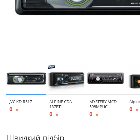
JVC KD-R517
ALPINE CDA-
MYSTERY MCD-
Alpi
137BTi
598MPUС
0
0
грн
грн
0
0
грн
грн
Швидкий підбір