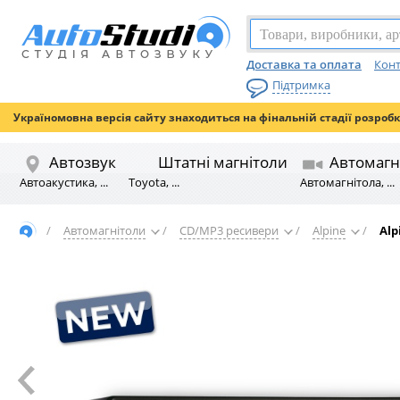
Доставка та оплата
Конт
Підтримка
Україномовна версія сайту знаходиться на фінальній стадії розроб
Автозвук
Штатні магнітоли
Автомагн
Автоакустика, ...
Toyota, ...
Автомагнітола, ...
/
Автомагнітоли
/
CD/MP3 ресивери
/
Alpine
/
Alp