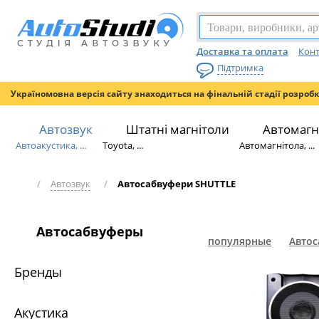
Доставка та оплата
Конт
Підтримка
Україномовна версія сайту знаходиться на фінальній стадії розроб
Автозвук
Штатні магнітоли
Автомагн
Автоакустика, ...
Toyota, ...
Автомагнітола, ...
/
Автозвук
/
Автосабвуфери SHUTTLE
Автосабвуферы
популярные
Автос
Бренды
Акустика