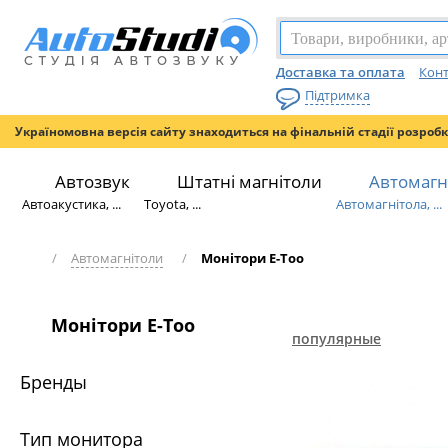
Доставка та оплата
Конт
Підтримка
Україномовна версія сайту знаходиться на фінальній стадії розроб
Автозвук
Штатні магнітоли
Автомагн
Автоакустика, ...
Toyota, ...
Автомагнітола, ...
/
Автомагнітоли
/
Монітори E-Too
Монітори E-Too
популярные
Бренды
Тип монитора