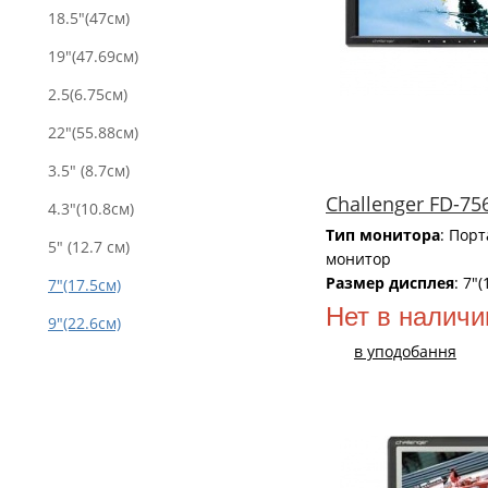
18.5"(47см)
19"(47.69см)
2.5(6.75см)
22"(55.88см)
3.5" (8.7см)
Challenger FD-75
4.3"(10.8см)
Тип монитора
: Пор
5" (12.7 см)
монитор
Размер дисплея
: 7"
7"(17.5cм)
Нет в наличи
9"(22.6см)
в уподобання