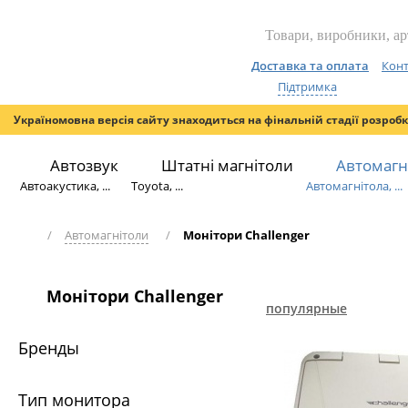
Доставка та оплата
Конт
Підтримка
Україномовна версія сайту знаходиться на фінальній стадії розроб
Автозвук
Штатні магнітоли
Автомагн
Автоакустика, ...
Toyota, ...
Автомагнітола, ...
/
Автомагнітоли
/
Монітори Challenger
Монітори Challenger
популярные
Бренды
Тип монитора