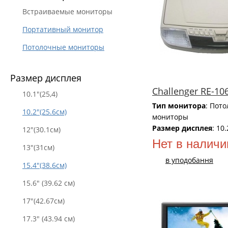
Встраиваемые мониторы
Портативный монитор
Потолочные мониторы
Размер дисплея
Challenger RE-10
10.1"(25,4)
Тип монитора
: Пот
10.2"(25.6см)
мониторы
Размер дисплея
: 10
12"(30.1см)
Нет в наличи
13"(31см)
в уподобання
15.4"(38.6см)
15.6" (39.62 см)
17"(42.67см)
17.3" (43.94 см)