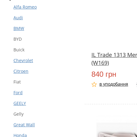
Alfa Romeo
Audi
BMW
BYD
Buick
IL Trade 1313 Me
Chevrolet
(W169)
Citroen
840 грн
Fiat
в уподобання
Ford
GEELY
Gelly
Great Wall
Honda