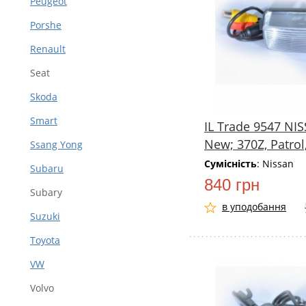
Peugeot
Porshe
Renault
Seat
Skoda
Smart
IL Trade 9547 NI
New; 370Z, Patrol,
Ssang Yong
Сумісність
: Nissan
Subaru
840 грн
Subary
в уподобання
Suzuki
Toyota
VW
Volvo