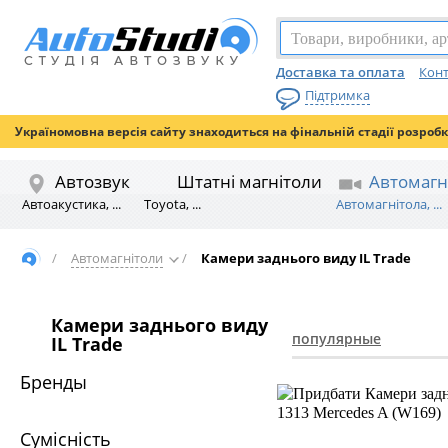
Доставка та оплата
Конт
Підтримка
Україномовна версія сайту знаходиться на фінальній стадії розроб
Автозвук
Штатні магнітоли
Автомагн
Автоакустика, ...
Toyota, ...
Автомагнітола, ...
/
Автомагнітоли
/
Камери заднього виду IL Trade
Камери заднього виду
популярные
IL Trade
Бренды
Сумісність