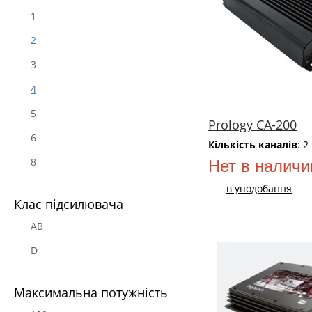
1
2
3
4
5
Prology CA-200
6
Кількість каналів
: 2
8
Нет в наличи
в уподобання
Клас підсилювача
AB
D
Максимальна потужність