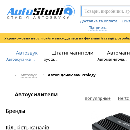
Доставка та оплата
Конт
Підтримка
Україномовна версія сайту знаходиться на фінальній стадії розроб
Автозвук
Штатні магнітоли
Автомагн
Автоакустика, ...
Toyota, ...
Автомагнітола, ...
/
Автозвук
/
Автопідсилювач Prology
Автоусилители
популярные
Hertz
Бренды
Кількість каналів