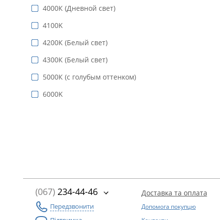
4000К (Дневной свет)
4100K
4200К (Белый свет)
4300К (Белый свет)
5000К (с голубым оттенком)
6000K
(067)
234-44-46
Доставка та оплата
Передзвонити
Допомога покупцю