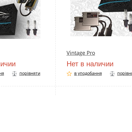
Vintage Pro
личии
Нет в наличии
ня
порівняти
в уподобання
порівн