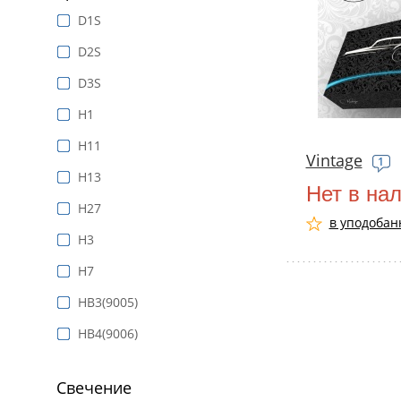
D1S
D2S
D3S
H1
H11
Vintage
1
H13
Нет в на
H27
в уподобан
H3
H7
HB3(9005)
HB4(9006)
Свечение