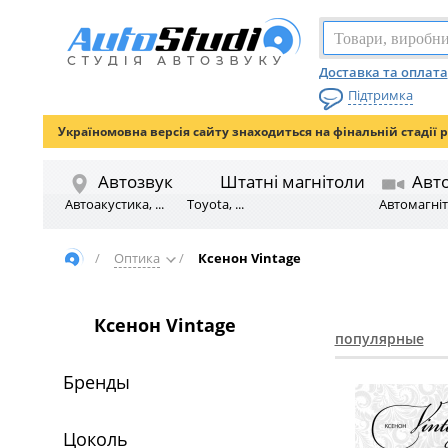
Доставка та оплата
Підтримка
Україномовна версія сайту знаходиться на фінальній стадії 
Автозвук
Штатні магнітоли
Авт
Автоакустика, ...
Toyota, ...
Автомагніто
/
Оптика
/
Ксенон Vintage
Ксенон Vintage
популярные
Бренды
Цоколь