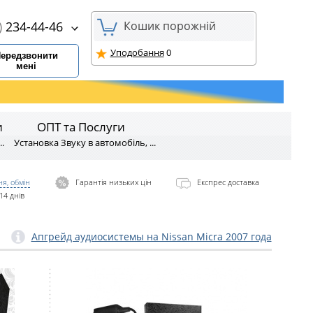
)
234-44-46
Кошик порожній
Уподобання
0
ередзвонити
мені
и
ОПТ та Послуги
.
Установка Звуку в автомобіль, ...
я, обмін
Гарантія низьких цін
Експрес доставка
14 днів
Апгрейд аудиосистемы на Nissan Micra 2007 года