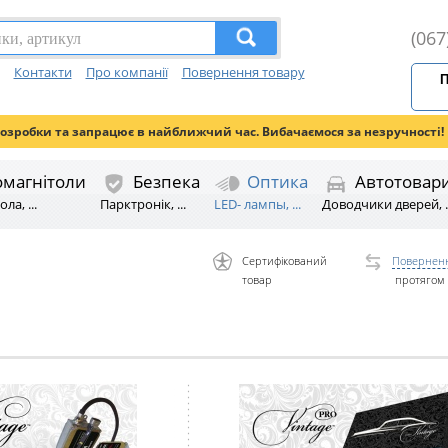
(067
Контакти
Про компанії
Повернення товару
П
розробки та запрацює в найближчий час. Вибачаємося за незручності!
омагнітоли
Безпека
Оптика
Автотовар
ла, ...
Парктронік, ...
LED- лампы, ...
Доводчики дверей, ..
Сертифікований
Поверненн
товар
протягом 