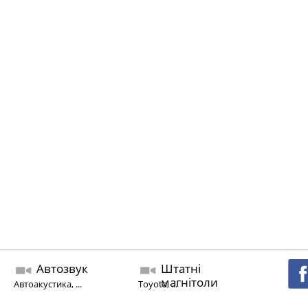
Автозвук
Штатні
магнітоли
Автоакустика, ...
Toyota, ...