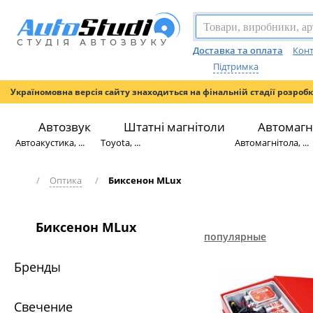
Доставка та оплата
Конт
Підтримка
Україномовна версія сайту знаходиться на фінальній стадії розроб
Автозвук
Штатні магнітоли
Автомагн
Автоакустика, ...
Toyota, ...
Автомагнітола, ...
/
Оптика
/
Биксенон MLux
Биксенон MLux
популярные
Бренды
Свечение