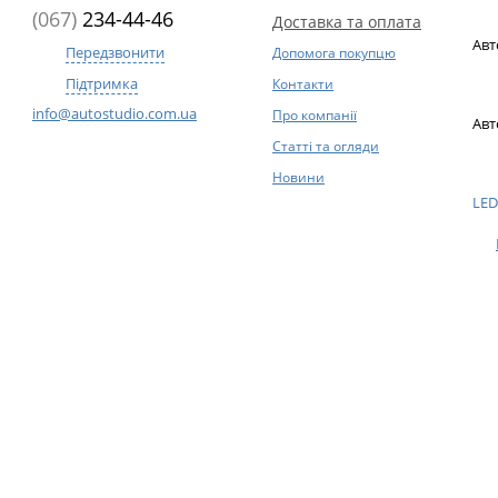
(067)
234-44-46
Доставка та оплата
Авт
Передзвонити
Допомога покупцю
Підтримка
Контакти
info@autostudio.com.ua
Про компанії
Авт
Статті та огляди
Новини
LED