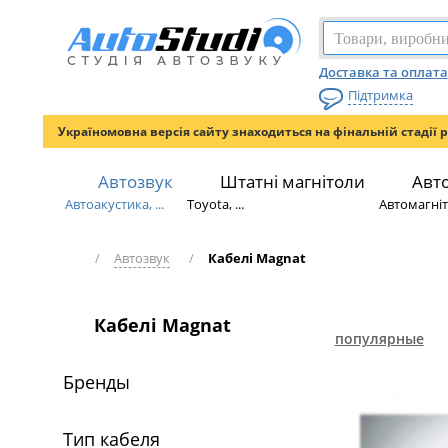
Доставка та оплата
Підтримка
Україномовна версія сайту знаходиться на фінальній стадії 
Автозвук
Штатні магнітоли
Авт
Автоакустика, ...
Toyota, ...
Автомагніто
/
Автозвук
/
Кабелі Magnat
Кабелі Magnat
популярные
Бренды
Тип кабеля