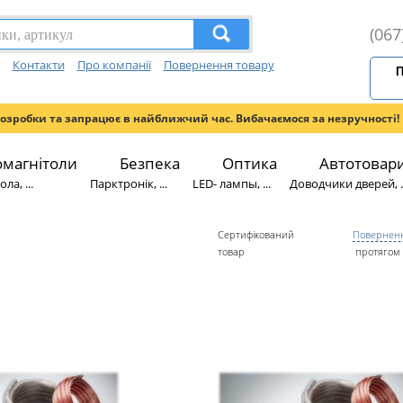
(067
Контакти
Про компанії
Повернення товару
П
розробки та запрацює в найближчий час. Вибачаємося за незручності!
омагнітоли
Безпека
Оптика
Автотовар
ла, ...
Парктронік, ...
LED- лампы, ...
Доводчики дверей, ..
Сертифікований
Поверненн
товар
протягом 