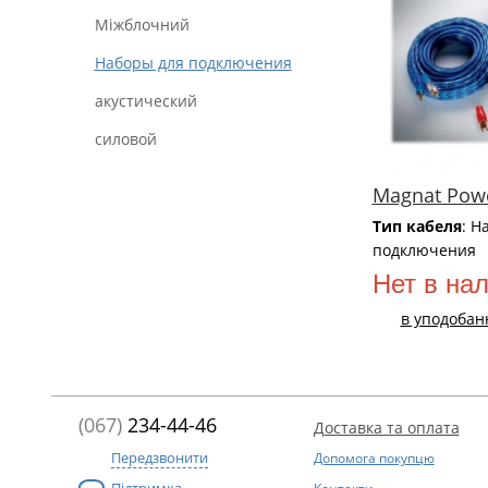
Міжблочний
Наборы для подключения
акустический
силовой
Magnat Pow
Тип кабеля
: Н
подключения
Нет в на
в уподобан
(067)
234-44-46
Доставка та оплата
Передзвонити
Допомога покупцю