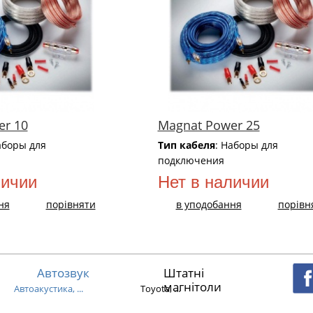
er 10
Magnat Power 25
аборы для
Тип кабеля
: Наборы для
подключения
личии
Нет в наличии
ня
порівняти
в уподобання
порівн
Автозвук
Штатні
магнітоли
Автоакустика, ...
Toyota, ...