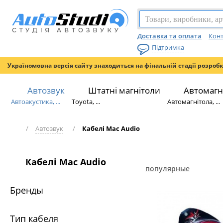
Доставка та оплата
Конт
Підтримка
Україномовна версія сайту знаходиться на фінальній стадії розроб
Автозвук
Штатні магнітоли
Автомагн
Автоакустика, ...
Toyota, ...
Автомагнітола, ...
/
Автозвук
/
Кабелі Mac Audio
Кабелі Mac Audio
популярные
Бренды
Тип кабеля