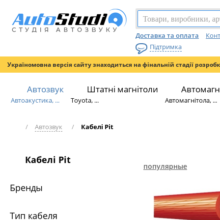
Доставка та оплата
Конт
Підтримка
Україномовна версія сайту знаходиться на фінальній стадії розроб
Автозвук
Штатні магнітоли
Автомагн
Автоакустика, ...
Toyota, ...
Автомагнітола, ...
/
Автозвук
/
Кабелі Pit
Кабелі Pit
популярные
Бренды
Тип кабеля