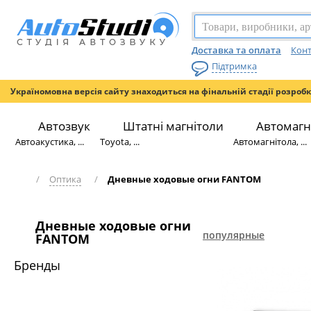
Доставка та оплата
Конт
Підтримка
Україномовна версія сайту знаходиться на фінальній стадії розроб
Автозвук
Штатні магнітоли
Автомагн
Автоакустика, ...
Toyota, ...
Автомагнітола, ...
/
Оптика
/
Дневные ходовые огни FANTOM
Дневные ходовые огни
популярные
FANTOM
Бренды