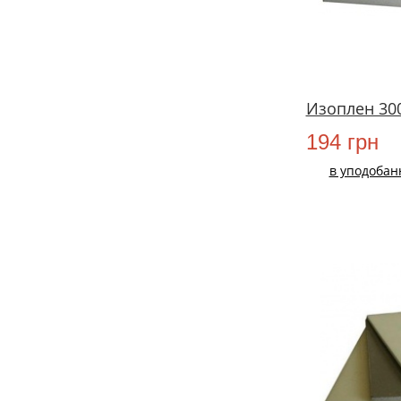
Изоплен 300
194 грн
в уподобан