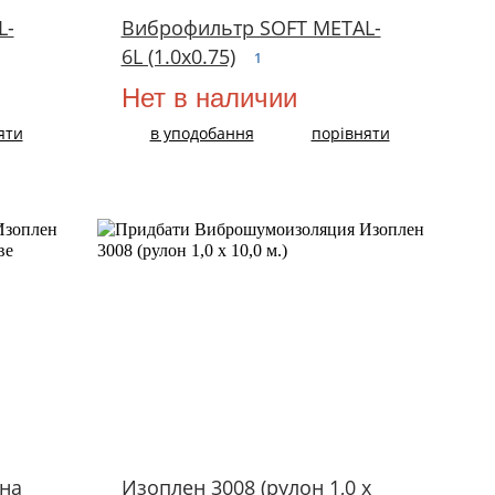
L-
Виброфильтр SOFT METAL-
6L (1.0х0.75)
1
Нет в наличии
яти
в уподобання
порівняти
 на
Изоплен 3008 (рулон 1,0 х