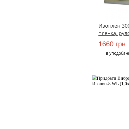
Изоплен 3008
пленка, рул
1660 грн
в уподобан