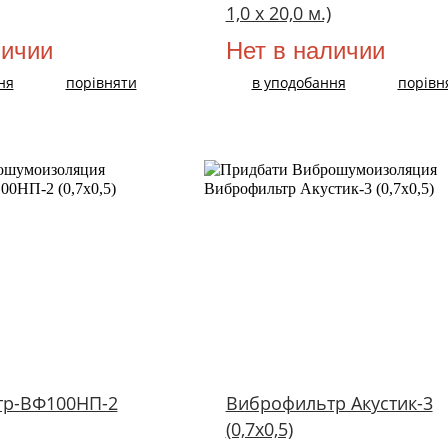
1,0 х 20,0 м.)
личии
Нет в наличии
ня
порівняти
в уподобання
порівн
тр-ВФ100НП-2
Виброфильтр Акустик-3
(0,7х0,5)