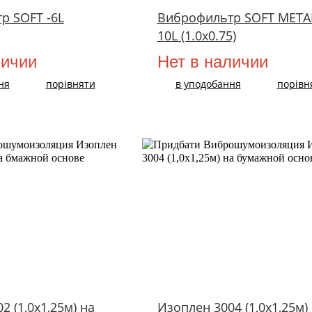
р SOFT -6L
Виброфильтр SOFT META
10L (1.0х0.75)
личии
Нет в наличии
ня
порівняти
в уподобання
порівн
2 (1,0х1,25м) на
Изоплен 3004 (1,0х1,25м)