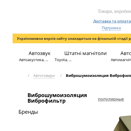
Доставка та оплата
Підтримка
Україномовна версія сайту знаходиться на фінальній стадії 
Автозвук
Штатні магнітоли
Авт
Автоакустика, ...
Toyota, ...
Автомагніто
/
Автотовари
/
Виброшумоизоляция Виброфил
Виброшумоизоляция
популярные
Виброфильтр
Бренды