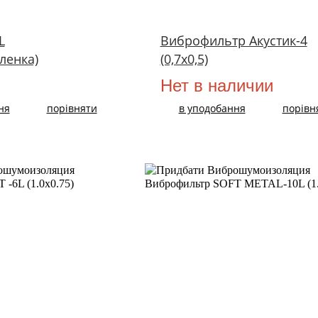
L
Виброфильтр Акустик-4
пленка)
(0,7х0,5)
Нет в наличии
ня
порівняти
в уподобання
порівн