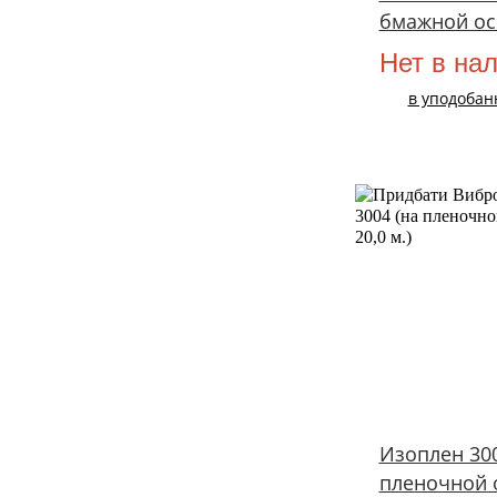
бмажной ос
Нет в на
в уподобан
Изоплен 300
пленочной 