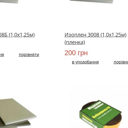
8Б (1,0х1,25м)
Изоплен 3008 (1,0х1,25м)
(пленка)
200 грн
ня
порівняти
в уподобання
порівн