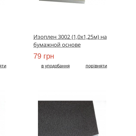
Изоплен 3002 (1,0х1,25м) на
бумажной основе
79 грн
яти
в уподобання
порівняти