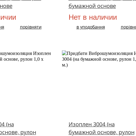
нове
бумажной основе
личии
Нет в наличии
ня
порівняти
в уподобання
порівн
4 (на
Изоплен 3004 (на
основе, рулон
бумажной основе, рулон