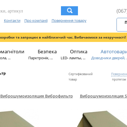
(067
Контакти
Про компанії
Повернення товару
П
розробки та запрацює в найближчий час. Вибачаємося за незручності!
омагнітоли
Безпека
Оптика
Автотовар
ла, ...
Парктронік, ...
LED- лампы, ...
Доводчики дверей, ..
ьтр
Сертифікований
Поверненн
товар
протягом 
Виброшумоизоляция Виброфильтр
Виброшумоизоляция S