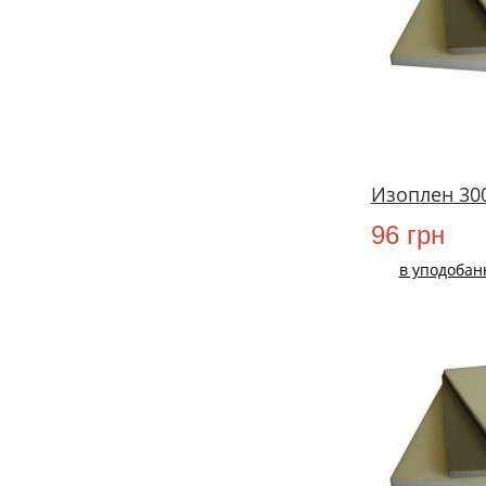
Изоплен 300
96 грн
в уподобан