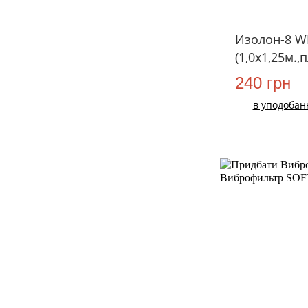
Изолон-8 W
(1,0х1,25м.,
240 грн
в уподобан