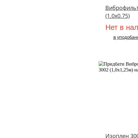
Виброфильт
(1.0х0.75)
Нет в на
в уподобан
Изоплен 300