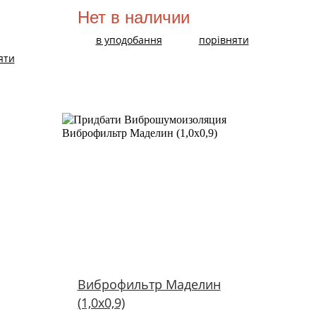
Нет в наличии
в уподобання
порівняти
яти
Виброфильтр Маделин
(1,0х0,9)