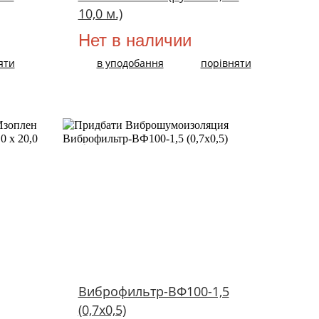
10,0 м.)
Нет в наличии
яти
в уподобання
порівняти
ХIТ!
Виброфильтр-ВФ100-1,5
(0,7х0,5)