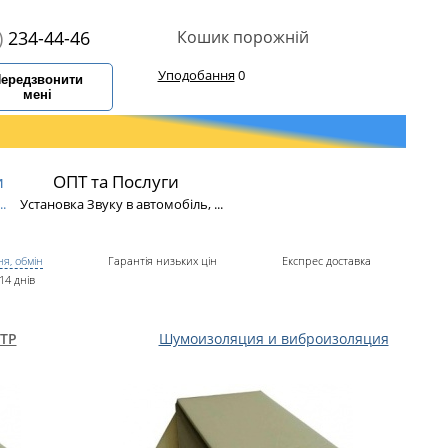
)
234-44-46
Кошик порожній
Уподобання
0
ередзвонити
мені
и
ОПТ та Послуги
.
Установка Звуку в автомобіль, ...
я, обмін
Гарантія низьких цін
Експрес доставка
14 днів
TP
Шумоизоляция и виброизоляция