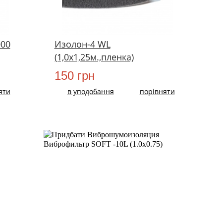
000
Изолон-4 WL
(1,0х1,25м.,пленка)
150 грн
яти
в уподобання
порівняти