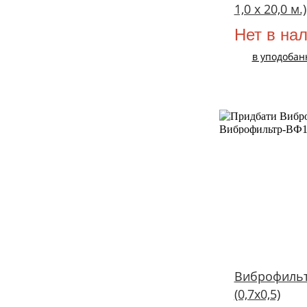
1,0 х 20,0 м.)
Нет в на
в уподобан
ХIТ!
Виброфиль
(0,7х0,5)