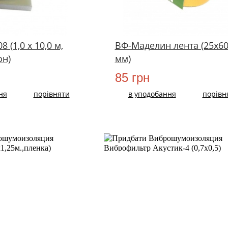
 (1,0 х 10,0 м,
ВФ-Маделин лента (25х6
он)
мм)
85 грн
ня
порівняти
в уподобання
порівн
ХIТ!