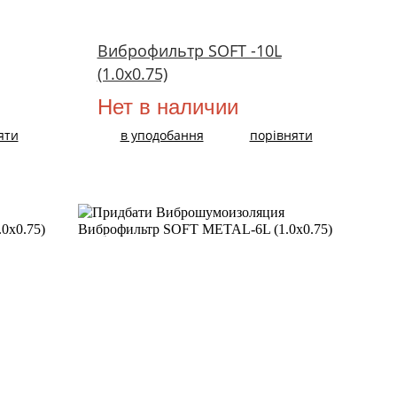
Виброфильтр SOFT -10L
(1.0х0.75)
Нет в наличии
яти
в уподобання
порівняти
ХIТ!