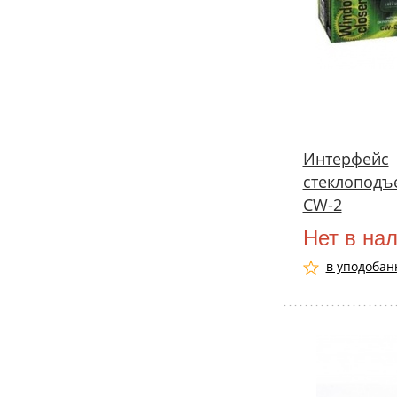
Интерфейс
стеклоподъ
CW-2
Нет в на
в уподобан