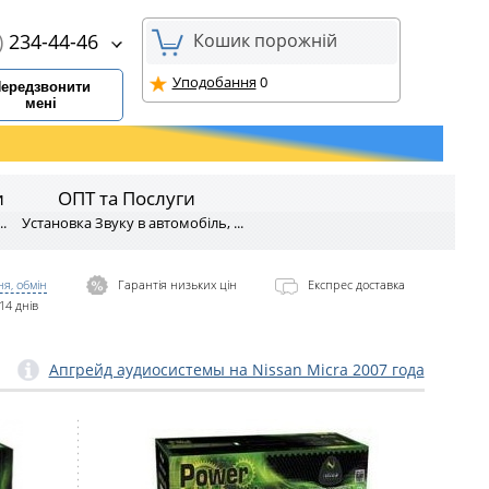
)
234-44-46
Кошик порожній
Уподобання
0
ередзвонити
мені
и
ОПТ та Послуги
.
Установка Звуку в автомобіль, ...
я, обмін
Гарантія низьких цін
Експрес доставка
14 днів
Апгрейд аудиосистемы на Nissan Micra 2007 года