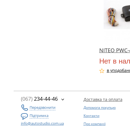
NITEO PWC-
Нет в на
в уподобан
(067)
234-44-46
Доставка та оплата
Передзвонити
Допомога покупцю
Підтримка
Контакти
info@autostudio.com.ua
Про компанії