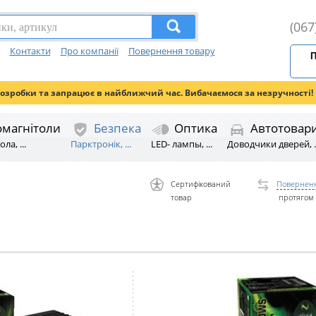
(067
Контакти
Про компанії
Повернення товару
П
розробки та запрацює в найближчий час. Вибачаємося за незручності!
омагнітоли
Безпека
Оптика
Автотовар
ла, ...
Парктронік, ...
LED- лампы, ...
Доводчики дверей, ..
Сертифікований
Поверненн
товар
протягом 