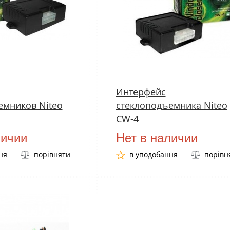
Интерфейс
емников Niteo
стеклоподъемника Niteo
CW-4
личии
Нет в наличии
ня
порівняти
в уподобання
порівн