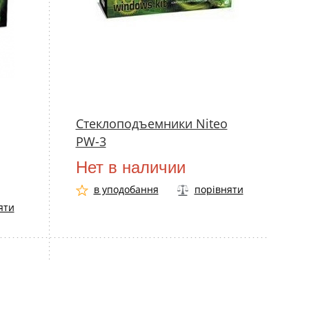
Стеклоподъемники Niteo
PW-3
Нет в наличии
в уподобання
порівняти
яти