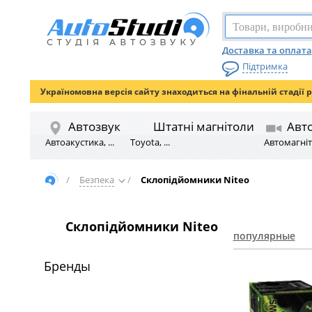
Доставка та оплата
Підтримка
Україномовна версія сайту знаходиться на фінальній стадії 
Автозвук
Штатні магнітоли
Авт
Автоакустика, ...
Toyota, ...
Автомагніто
/
Безпека
/
Склопідйомники Niteo
Склопідйомники Niteo
популярные
Бренды