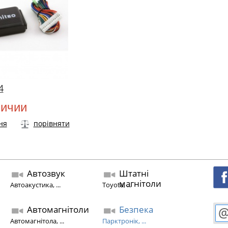
4
личии
ня
порівняти
Автозвук
Штатні
магнітоли
Автоакустика, ...
Toyota, ...
Автомагнітоли
Безпека
Автомагнітола, ...
Парктронік, ...