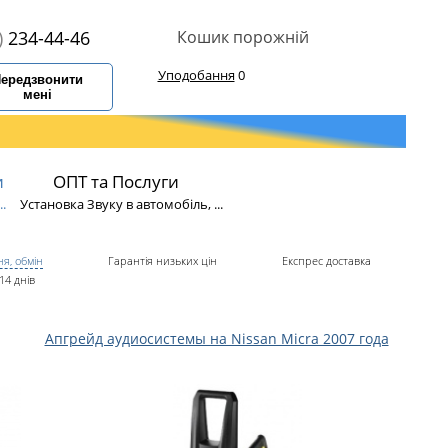
)
234-44-46
Кошик порожній
Уподобання
0
ередзвонити
мені
и
ОПТ та Послуги
.
Установка Звуку в автомобіль, ...
я, обмін
Гарантія низьких цін
Експрес доставка
14 днів
Апгрейд аудиосистемы на Nissan Micra 2007 года