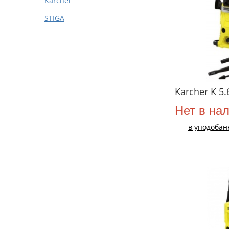
Karcher
STIGA
Karcher K 5.
Нет в на
в уподобан