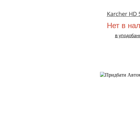
Karcher HD 
Нет в на
в уподобан