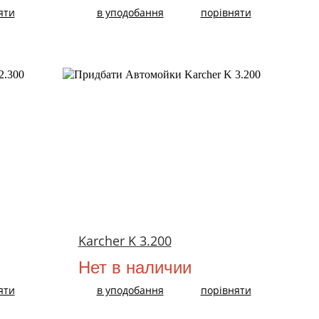
яти
в уподобання
порівняти
Karcher K 3.200
Нет в наличии
яти
в уподобання
порівняти