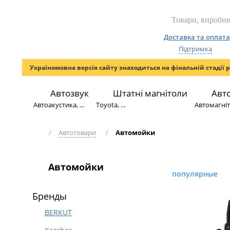
Доставка та оплата
Підтримка
Україномовна версія сайту знаходиться на фінальній стадії 
Автозвук
Штатні магнітоли
Авт
Автоакустика, ...
Toyota, ...
Автомагніто
/
Автотовари
/
Автомойки
Автомойки
популярные
Бренды
BERKUT