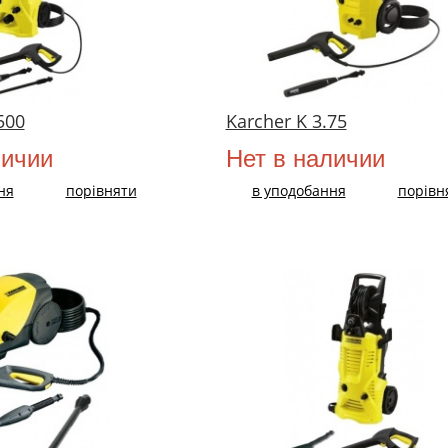
500
Karcher K 3.75
личии
Нет в наличии
ня
порівняти
в уподобання
порівн