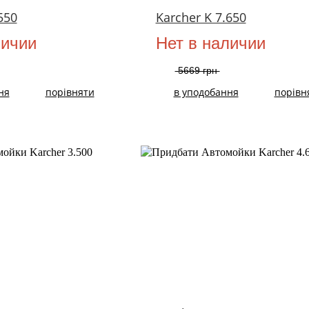
550
Karcher K 7.650
личии
Нет в наличии
5669 грн
ня
порівняти
в уподобання
порівн