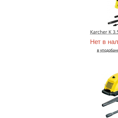
Karcher K 3.
Нет в на
в уподобан