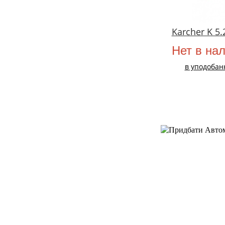
Karcher K 5.
Нет в на
в уподобан