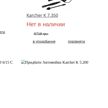
Karcher K 7.350
Нет в наличии
яти
5718 грн
в уподобання
порівняти