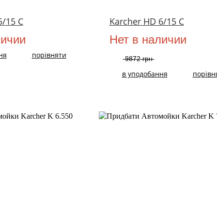
5/15 C
Karcher HD 6/15 C
личии
Нет в наличии
ня
порівняти
9872 грн
в уподобання
порівн