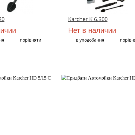
20
Karcher K 6.300
личии
Нет в наличии
ня
порівняти
в уподобання
порівн