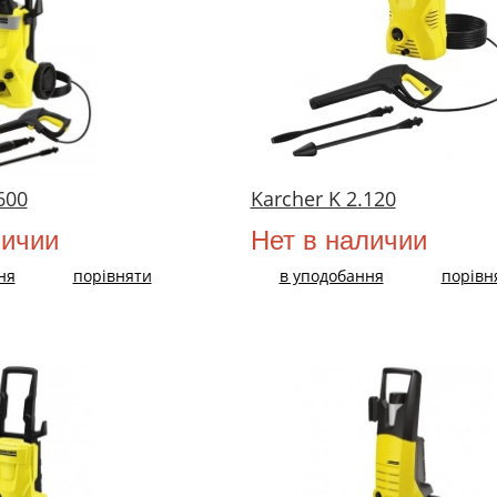
600
Karcher K 2.120
личии
Нет в наличии
ня
порівняти
в уподобання
порівн