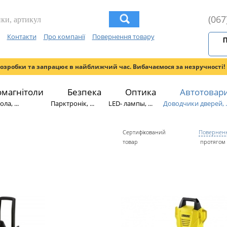
(067
Контакти
Про компанії
Повернення товару
П
розробки та запрацює в найближчий час. Вибачаємося за незручності!
омагнітоли
Безпека
Оптика
Автотовар
ла, ...
Парктронік, ...
LED- лампы, ...
Доводчики дверей, ..
Сертифікований
Поверненн
товар
протягом 