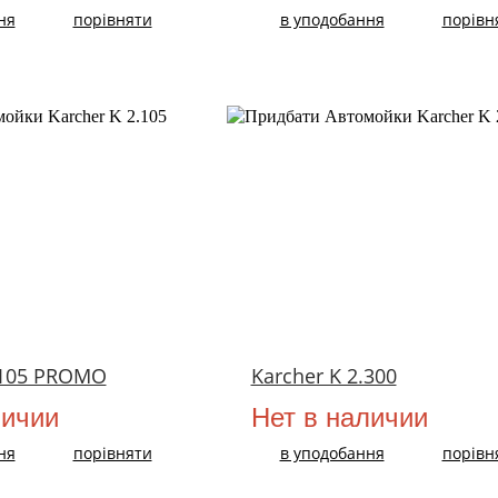
ня
порівняти
в уподобання
порівн
.105 PROMO
Karcher K 2.300
личии
Нет в наличии
ня
порівняти
в уподобання
порівн