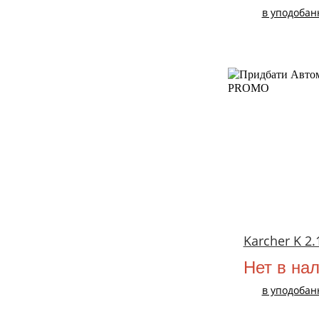
в уподобан
Karcher K 2
Нет в на
в уподобан