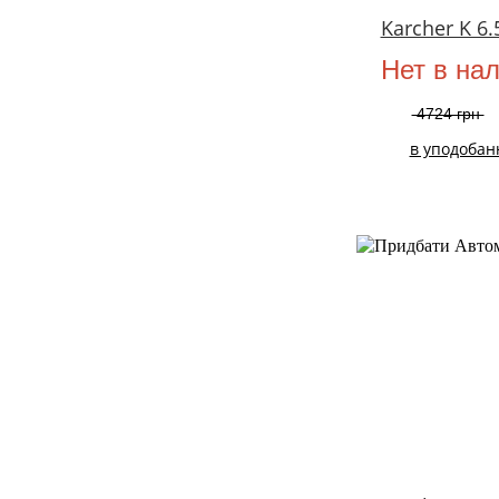
Karcher K 6.
Нет в на
4724 грн
в уподобан