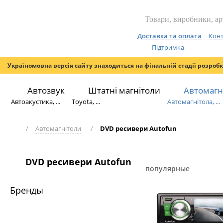
Доставка та оплата
Конт
Підтримка
Україномовна версія сайту знаходиться на фінальній стадії розроб
Автозвук
Штатні магнітоли
Автомагн
Автоакустика, ...
Toyota, ...
Автомагнітола, ...
/
Автомагнітоли
/
DVD ресивери Autofun
DVD ресивери Autofun
популярные
Бренды