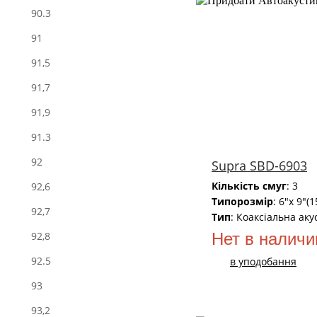
90.3
91
91,5
91,7
91,9
91.3
92
Supra SBD-6903
Кількість смуг
: 3
92,6
Типорозмір
: 6"x 9"(
92,7
Тип
: Коаксіальна аку
Нет в наличи
92,8
92.5
в уподобання
93
93,2