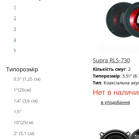
1
2
3
4
5
Supra RLS-730
Типорозмір
Кількість смуг
: 2
Типорозмір
: 3.5\" (8
0.5" (1,25 см)
Тип
: Коаксіальна аку
1"(25см)
Нет в наличи
1,4" (3,6 см)
в уподобання
1,5"
10"(25см)
2" (5,1 см)