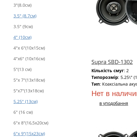
3"(8.0см)
3.5" (8.7см)
3.5" (9см)
4" (10см)
4"x 6"(10x15см)
4"x6" (10х16см)
Supra SBD-1302
5"(13 см)
Кількість смуг
: 2
Типорозмір
: 5.25\" (
5"x 7"(13x18см)
Тип
: Коаксіальна аку
5"x7"(13х18см)
Нет в наличи
5.25" (13см)
в уподобання
6" (16 см)
6"x 8"(16,5x20см)
6"x 9"(15x23см)