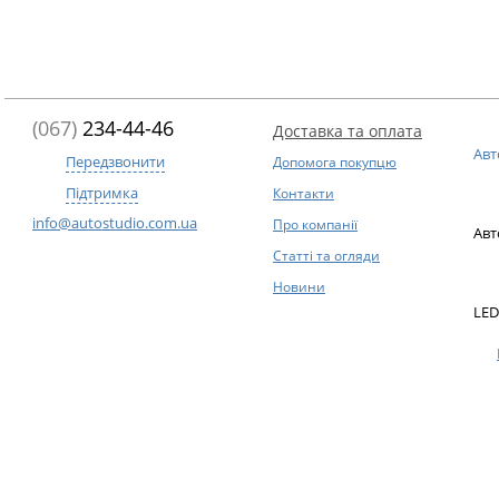
(067)
234-44-46
Доставка та оплата
Авт
Передзвонити
Допомога покупцю
Підтримка
Контакти
info@autostudio.com.ua
Про компанії
Авт
Статті та огляди
Новини
LED