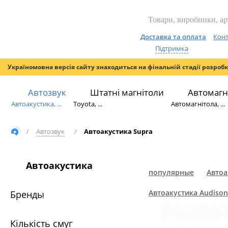
Доставка та оплата
Конт
Підтримка
Україномовна версія сайту знаходиться на фінальній стадії розроб
Автозвук
Штатні магнітоли
Автомагн
Автоакустика, ...
Toyota, ...
Автомагнітола, ...
/
Автозвук
/
Автоакустика Supra
Автоакустика
популярные
Автоа
Автоакустика Audison
Бренды
Кількість смуг