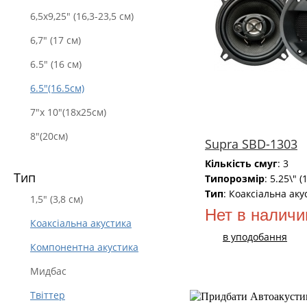
6,5х9,25" (16,3-23,5 см)
6,7" (17 см)
6.5" (16 см)
6.5"(16.5см)
7"x 10"(18x25см)
8"(20см)
Supra SBD-1303
Кількість смуг
: 3
Тип
Типорозмір
: 5.25\" (
Тип
: Коаксіальна аку
1,5" (3,8 см)
Нет в наличи
Коаксіальна акустика
в уподобання
Компонентна акустика
Мидбас
Твіттер