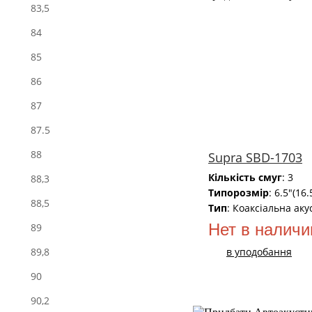
83,5
84
85
86
87
87.5
88
Supra SBD-1703
Кількість смуг
: 3
88,3
Типорозмір
: 6.5"(16
88,5
Тип
: Коаксіальна аку
Нет в наличи
89
в уподобання
89,8
90
90,2