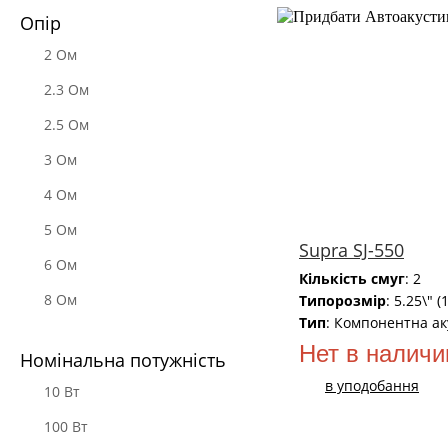
Опір
2 Ом
2.3 Ом
2.5 Ом
3 Ом
4 Oм
5 Ом
Supra SJ-550
6 Ом
Кількість смуг
: 2
8 Ом
Типорозмір
: 5.25\" (
Тип
: Компонентна ак
Нет в наличи
Номінальна потужність
в уподобання
10 Вт
100 Вт