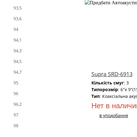
93,5
93,6
94
94,1
94,3
94,5
94,7
Supra SRD-6913
Кількість смуг
: 3
95
Типорозмір
: 6"x 9"(
96
Тип
: Коаксіальна аку
96,2
Нет в наличи
97
в уподобання
98